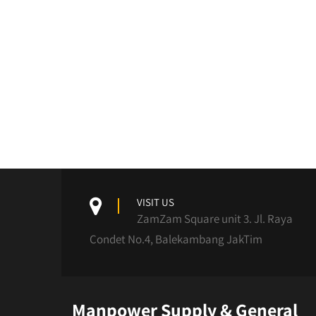
VISIT US
ZamZam Square unit 3. Jl. Raya
Condet No.4, Balekambang JakTim
Manpower Supply & General