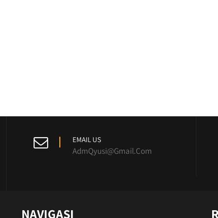
EMAIL US
AdmQyusi@Gmail.Com
NAVIGASI