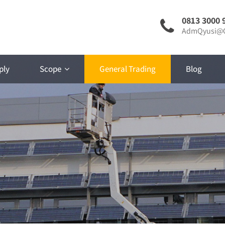
0813 3000 
AdmQyusi@G
ply
Scope
General Trading
Blog