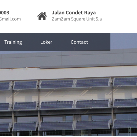
9003
Jalan Condet Raya
mail.com
ZamZam Square Unit 5.a
Training
Loker
Contact