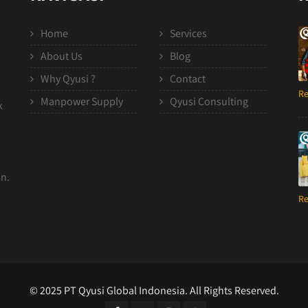
Home
Services
About Us
Blog
Why Qyusi ?
Contact
Re
Manpower Supply
Qyusi Consulting
k
n.
Re
© 2025 PT Qyusi Global Indonesia. All Rights Reserved.