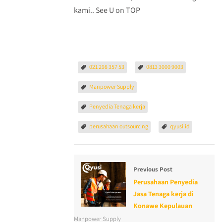
kami.. See U on TOP
021 298 357 53
0813 3000 9003
Manpower Supply
Penyedia Tenaga kerja
perusahaan outsourcing
qyusi.id
Previous Post
Perusahaan Penyedia
Jasa Tenaga kerja di
Konawe Kepulauan
Manpower Supply