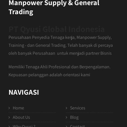
Manpower Supply & General
Trading
PT Qyusi Global Indonesia
Perusahaan Penyedia Tenaga kerja, Manpower Supply,
Training - dan General Trading. Telah banyak di percaya
oleh banyak Perusahaan untuk menjadi partner Bisnis
Memiliki Tenaga Ahli Profesional dan Berpengalaman.
Kepuasan pelanggan adalah orientasi kami
NAVIGASI
Home
Services
About Us
Blog
Why Qyusi ?
Contact