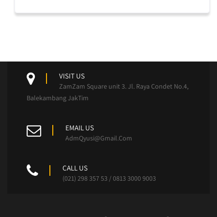
VISIT US
ZamZam Square unit 3. Jl. Raya Condet No.4,
Balekambang JakTim
EMAIL US
AdmQyusi@Gmail.Com
CALL US
(021) 298 357 53 / 0813 3000 9003