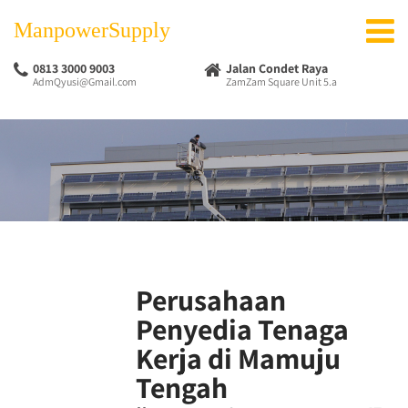
ManpowerSupply
0813 3000 9003
Jalan Condet Raya
AdmQyusi@Gmail.com
ZamZam Square Unit 5.a
Perusahaan
Penyedia Tenaga
Kerja di Mamuju
Tengah