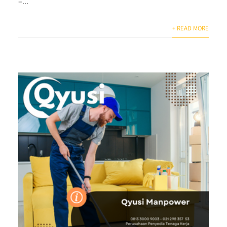
–...
+ READ MORE