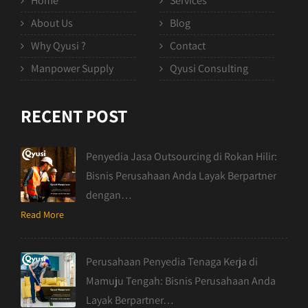
Home
Services
About Us
Blog
Why Qyusi ?
Contact
Manpower Supply
Qyusi Consulting
RECENT POST
Penyedia Jasa Outsourcing di Rokan Hilir:
Bisnis Perusahaan Anda Layak Berpartner
dengan…
Read More
Perusahaan Penyedia Tenaga Kerja di
Mamuju Tengah: Bisnis Perusahaan Anda
Layak Berpartner…