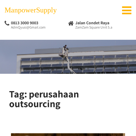
ManpowerSupply
0813 3000 9003
Jalan Condet Raya
AdmQyusi@Gmail.com
ZamZam Square Unit 5.a
Tag:
perusahaan
outsourcing