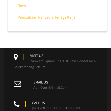
News
Perusahaan Penyedia Tenaga Kerja
VISIT US
ZamZam Square unit 3. Jl. Raya Condet No.4,
Balekambang JakTim
EMAIL US
AdmQyusi@Gmail.Com
CALL US
(021) 298 357 53 / 0813 3000 9003