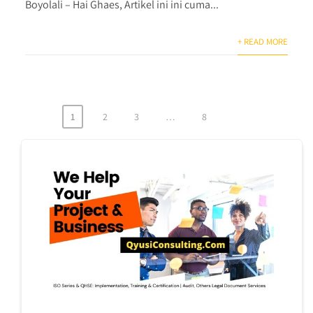
Boyolali – Hai Ghaes, Artikel ini ini cuma...
+ READ MORE
1
2
3
…
8
Posts
pagination