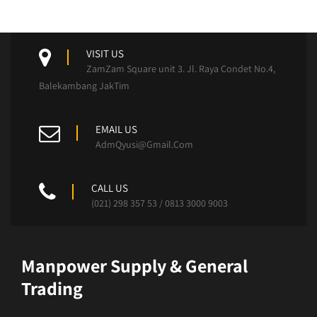
VISIT US
ZamZam Square unit 3. Jl. Raya Condet No.4,
Balekambang JakTim
EMAIL US
AdmQyusi@Gmail.Com
CALL US
(021) 298 357 53 / 0813 3000 9003
Manpower Supply & General
Trading