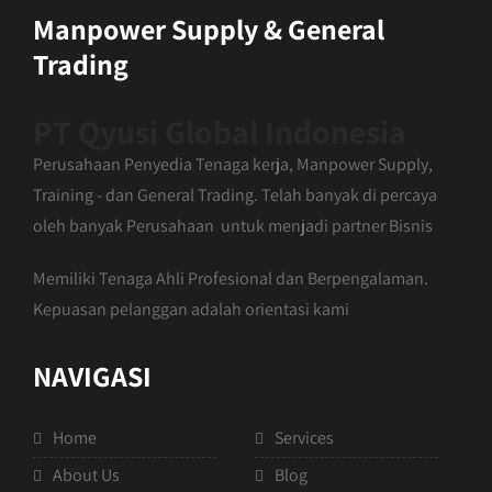
Manpower Supply & General
Trading
PT Qyusi Global Indonesia
Perusahaan Penyedia Tenaga kerja, Manpower Supply,
Training - dan General Trading. Telah banyak di percaya
oleh banyak Perusahaan untuk menjadi partner Bisnis
Memiliki Tenaga Ahli Profesional dan Berpengalaman.
Kepuasan pelanggan adalah orientasi kami
NAVIGASI
Home
Services
About Us
Blog