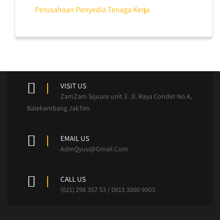
Perusahaan Penyedia Tenaga Kerja
VISIT US
ZamZam Square unit 3. Jl. Raya Condet No.4,
Balekambang JakTim
EMAIL US
AdmQyusi@Gmail.Com
CALL US
(021) 298 357 53 / 0813 3000 9003