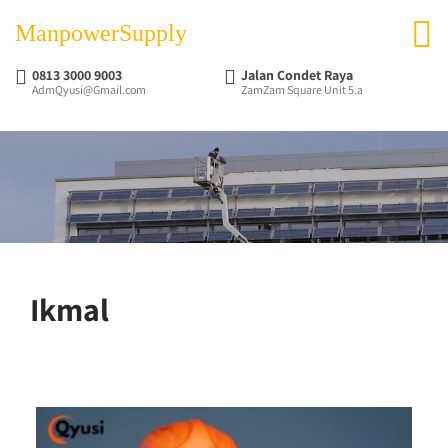
ManpowerSupply
0813 3000 9003
Jalan Condet Raya
AdmQyusi@Gmail.com
ZamZam Square Unit 5.a
Ikmal