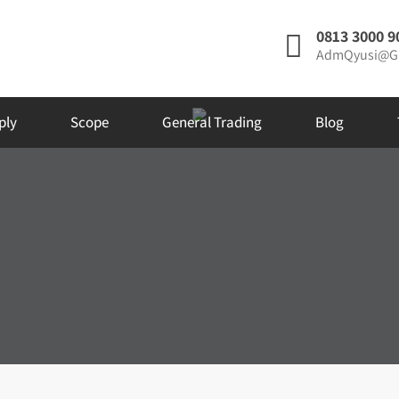
0813 3000 9
AdmQyusi@G
ply
Scope
General Trading
Blog