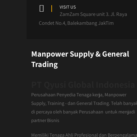
VISIT US
ZamZam Square unit 3. Jl. Raya
Condet No.4, Balekambang JakTim
Manpower Supply & General
Trading
PT Qyusi Global Indonesia
Perusahaan Penyedia Tenaga kerja, Manpower
Supply, Training - dan General Trading. Telah banya
di percaya oleh banyak Perusahaan untuk menjadi
partner Bisnis
Memiliki Tenaga Ahli Profesional dan Berpengalama