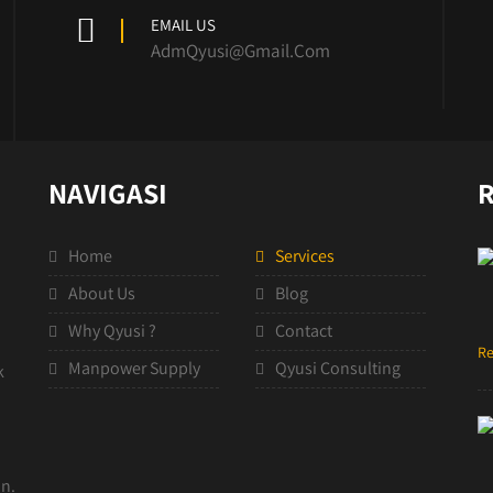
EMAIL US
AdmQyusi@Gmail.Com
NAVIGASI
Home
Services
About Us
Blog
Why Qyusi ?
Contact
Re
Manpower Supply
Qyusi Consulting
k
n.