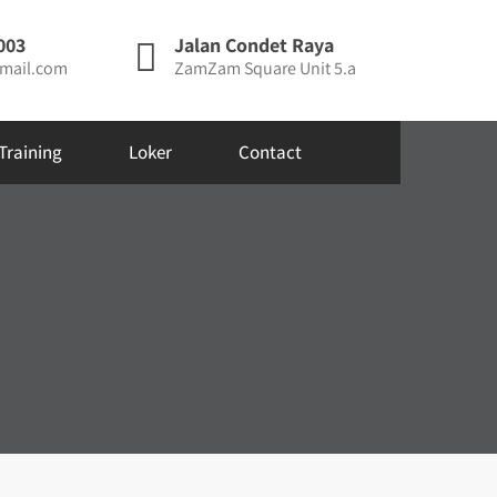
003
Jalan Condet Raya
mail.com
ZamZam Square Unit 5.a
Training
Loker
Contact