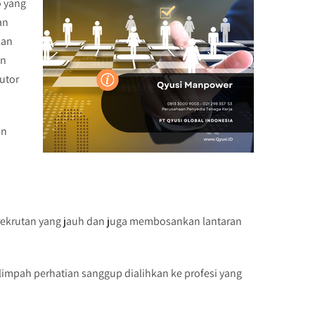
o yang
an
kan
an
utor
an
ekrutan yang jauh dan juga membosankan lantaran
limpah perhatian sanggup dialihkan ke profesi yang