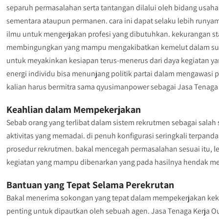
separuh permasalahan serta tantangan dilalui oleh bidang usaha
sementara ataupun permanen. cara ini dapat selaku lebih run
ilmu untuk mengerjakan profesi yang dibutuhkan. kekurangan st
membingungkan yang mampu mengakibatkan kemelut dalam suatu o
untuk meyakinkan kesiapan terus-menerus dari daya kegiatan y
energi individu bisa menunjang politik partai dalam mengawasi p
kalian harus bermitra sama qyusimanpower sebagai Jasa Tenaga
Keahlian dalam Mempekerjakan
Sebab orang yang terlibat dalam sistem rekrutmen sebagai sala
aktivitas yang memadai. di penuh konfigurasi seringkali terpand
prosedur rekrutmen. bakal mencegah permasalahan sesuai itu,
kegiatan yang mampu dibenarkan yang pada hasilnya hendak m
Bantuan yang Tepat Selama Perekrutan
Bakal menerima sokongan yang tepat dalam mempekerjakan keku
penting untuk dipautkan oleh sebuah agen. Jasa Tenaga Kerja O