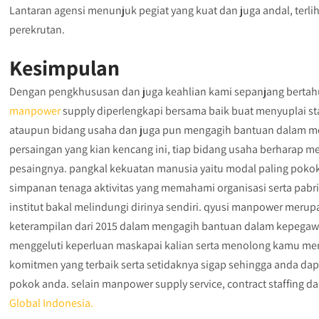
Lantaran agensi menunjuk pegiat yang kuat dan juga andal, terl
perekrutan.
Kesimpulan
Dengan pengkhususan dan juga keahlian kami sepanjang berta
manpower
supply diperlengkapi bersama baik buat menyuplai sta
ataupun bidang usaha dan juga pun mengagih bantuan dalam m
persaingan yang kian kencang ini, tiap bidang usaha berharap
pesaingnya. pangkal kekuatan manusia yaitu modal paling pok
simpanan tenaga aktivitas yang memahami organisasi serta pabr
institut bakal melindungi dirinya sendiri. qyusi manpower meru
keterampilan dari 2015 dalam mengagih bantuan dalam kepegawa
menggeluti keperluan maskapai kalian serta menolong kamu mer
komitmen yang terbaik serta setidaknya sigap sehingga anda d
pokok anda. selain manpower supply service, contract staffing 
Global Indonesia.