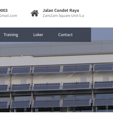
9003
Jalan Condet Raya
mail.com
ZamZam Square Unit 5.a
Training
Loker
Contact