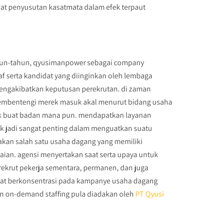
ihat penyusutan kasatmata dalam efek terpaut
hun-tahun, qyusimanpower sebagai company
f serta kandidat yang diinginkan oleh lembaga
engakibatkan keputusan perekrutan. di zaman
 membentengi merek masuk akal menurut bidang usaha
ok buat badan mana pun. mendapatkan layanan
ik jadi sangat penting dalam menguatkan suatu
pakan salah satu usaha dagang yang memiliki
ian. agensi menyertakan saat serta upaya untuk
ekrut pekerja sementara, permanen, dan juga
apat berkonsentrasi pada kampanye usaha dagang
dan on-demand staffing pula diadakan oleh
PT Qyusi