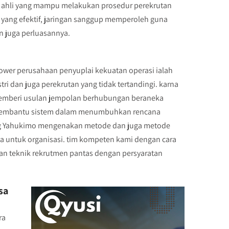
 ahli yang mampu melakukan prosedur perekrutan
o yang efektif, jaringan sanggup memperoleh guna
 juga perluasannya.
power perusahaan penyuplai kekuatan operasi ialah
ri dan juga perekrutan yang tidak tertandingi. karna
 memberi usulan jempolan berhubungan beraneka
p membantu sistem dalam menumbuhkan rencana
ng Yahukimo mengenakan metode dan juga metode
ya untuk organisasi. tim kompeten kami dengan cara
an teknik rekrutmen pantas dengan persyaratan
sa
ra