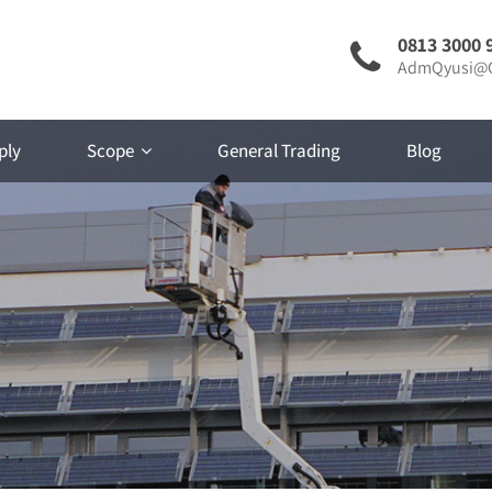
0813 3000 
AdmQyusi@G
ply
Scope
General Trading
Blog