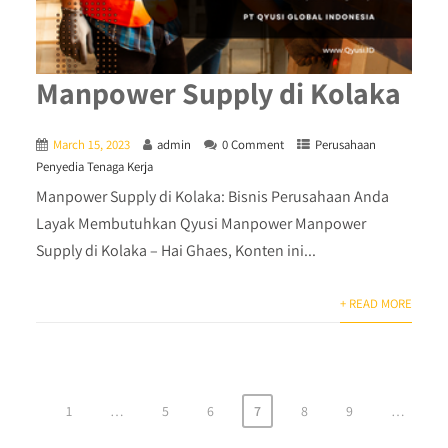
Manpower Supply di Kolaka
March 15, 2023
admin
0 Comment
Perusahaan
Penyedia Tenaga Kerja
Manpower Supply di Kolaka: Bisnis Perusahaan Anda
Layak Membutuhkan Qyusi Manpower Manpower
Supply di Kolaka – Hai Ghaes, Konten ini...
+ READ MORE
1
…
5
6
7
8
9
…
Posts