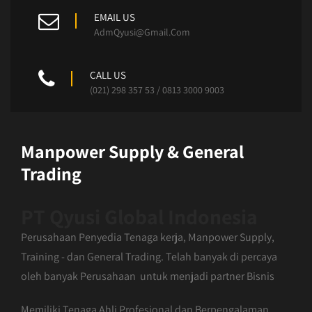
EMAIL US
AdmQyusi@Gmail.Com
CALL US
(021) 298 357 53 / 0813 3000 9003
Manpower Supply & General
Trading
PT Qyusi Global Indonesia
Perusahaan Penyedia Tenaga kerja, Manpower Supply,
Training - dan General Trading. Telah banyak di percaya
oleh banyak Perusahaan untuk menjadi partner Bisnis
Memiliki Tenaga Ahli Profesional dan Berpengalaman.