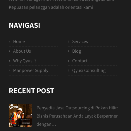
Kepuasan pelanggan adalah orientasi kami
NAVIGASI
Home
Services
About Us
Blog
Why Qyusi ?
Contact
Manpower Supply
Qyusi Consulting
RECENT POST
Penyedia Jasa Outsourcing di Rokan Hilir:
Bisnis Perusahaan Anda Layak Berpartner
dengan…