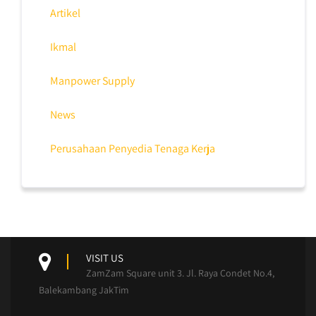
Artikel
Ikmal
Manpower Supply
News
Perusahaan Penyedia Tenaga Kerja
VISIT US
ZamZam Square unit 3. Jl. Raya Condet No.4,
Balekambang JakTim