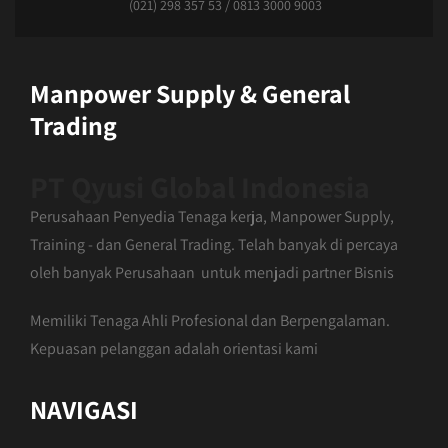
(021) 298 357 53 / 0813 3000 9003
Manpower Supply & General
Trading
PT Qyusi Global Indonesia
Perusahaan Penyedia Tenaga kerja, Manpower Supply,
Training - dan General Trading. Telah banyak di percaya
oleh banyak Perusahaan untuk menjadi partner Bisnis
Memiliki Tenaga Ahli Profesional dan Berpengalaman.
Kepuasan pelanggan adalah orientasi kami
NAVIGASI