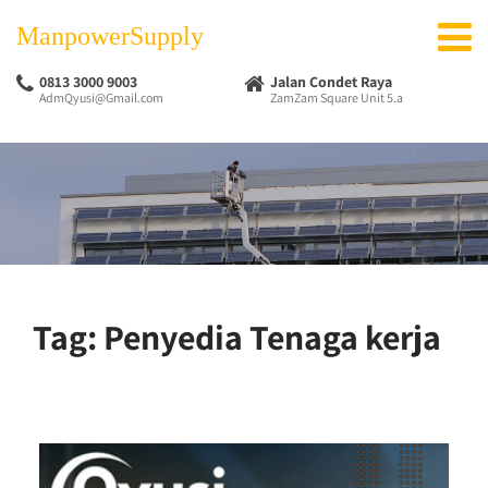
ManpowerSupply
0813 3000 9003
Jalan Condet Raya
AdmQyusi@Gmail.com
ZamZam Square Unit 5.a
Tag:
Penyedia Tenaga kerja