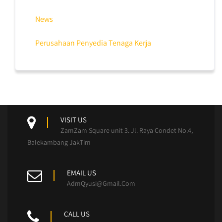
News
Perusahaan Penyedia Tenaga Kerja
VISIT US
ZamZam Square unit 3. Jl. Raya Condet No.4,
Balekambang JakTim
EMAIL US
AdmQyusi@Gmail.Com
CALL US