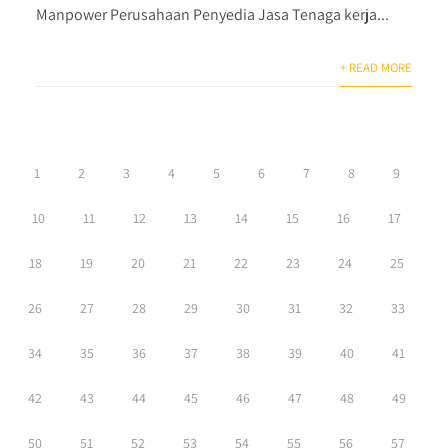
Manpower Perusahaan Penyedia Jasa Tenaga kerja...
+ READ MORE
1
2
3
4
5
6
7
8
9
10
11
12
13
14
15
16
17
18
19
20
21
22
23
24
25
26
27
28
29
30
31
32
33
34
35
36
37
38
39
40
41
42
43
44
45
46
47
48
49
50
51
52
53
54
55
56
57