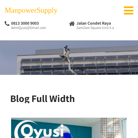
ManpowerSupply
0813 3000 9003
Jalan Condet Raya
AdmQyusi@Gmail.com
ZamZam Square Unit 5.a
Blog Full Width