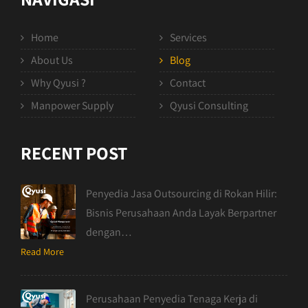
Home
Services
About Us
Blog
Why Qyusi ?
Contact
Manpower Supply
Qyusi Consulting
RECENT POST
Penyedia Jasa Outsourcing di Rokan Hilir:
Bisnis Perusahaan Anda Layak Berpartner
dengan…
Read More
Perusahaan Penyedia Tenaga Kerja di