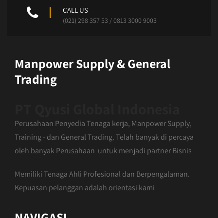
CALL US
(021) 298 357 53 / 0813 3000 9003
Manpower Supply & General
Trading
PT Qyusi Global Indonesia
Perusahaan Penyedia Tenaga kerja, Manpower Supply,
Training - dan General Trading. Telah banyak di percaya
oleh banyak Perusahaan untuk menjadi partner Bisnis
Memiliki Tenaga Ahli Profesional dan Berpengalaman.
Kepuasan pelanggan adalah orientasi kami
NAVIGASI