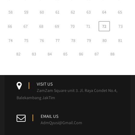
58
59
60
61
62
63
64
65
66
67
68
69
70
71
72
73
74
75
76
77
78
79
80
81
82
83
84
85
86
87
88
VISIT US
ZamZam Square unit 3. Jl. Raya Condet No.4,
Balekambang JakTim
EMAIL US
AdmQyusi@Gmail.Com