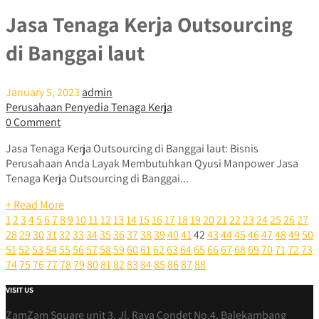
Jasa Tenaga Kerja Outsourcing
di Banggai laut
January 5, 2023
admin
Perusahaan Penyedia Tenaga Kerja
0 Comment
Jasa Tenaga Kerja Outsourcing di Banggai laut: Bisnis
Perusahaan Anda Layak Membutuhkan Qyusi Manpower Jasa
Tenaga Kerja Outsourcing di Banggai...
+ Read More
1
2
3
4
5
6
7
8
9
10
11
12
13
14
15
16
17
18
19
20
21
22
23
24
25
26
27
28
29
30
31
32
33
34
35
36
37
38
39
40
41
42
43
44
45
46
47
48
49
50
51
52
53
54
55
56
57
58
59
60
61
62
63
64
65
66
67
68
69
70
71
72
73
74
75
76
77
78
79
80
81
82
83
84
85
86
87
88
VISIT US
ZamZam Square unit 3. Jl. Raya Condet No.4, Balekambang