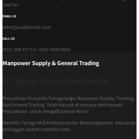
JakTim
EMAIL US
AdmQyusi@Gmail.Com
CALL US
(021) 298 357 53 / 0813 3000 9003
Manpower Supply & General Trading
PT Qyusi Global Indonesia
Perusahaan Penyedia Tenaga kerja, Manpower Supply, Training -
dan General Trading. Telah banyak di percaya oleh banyak
Perusahaan untuk menjadi partner Bisnis
Memiliki Tenaga Ahli Profesional dan Berpengalaman. Kepuasan
pelanggan adalah orientasi kami