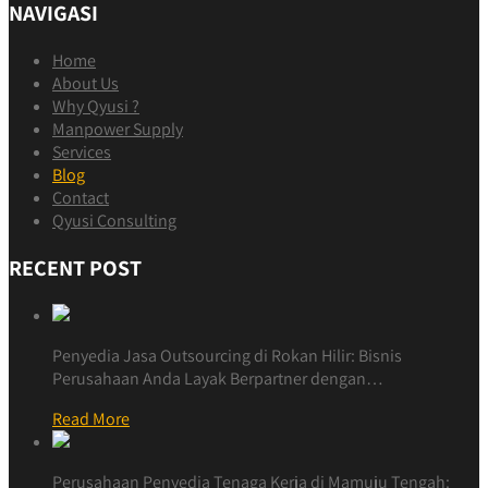
NAVIGASI
Home
About Us
Why Qyusi ?
Manpower Supply
Services
Blog
Contact
Qyusi Consulting
RECENT POST
Penyedia Jasa Outsourcing di Rokan Hilir: Bisnis
Perusahaan Anda Layak Berpartner dengan…
Read More
Perusahaan Penyedia Tenaga Kerja di Mamuju Tengah: