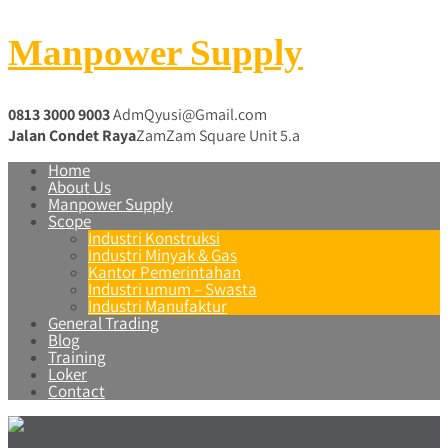
Manpower Supply
0813 3000 9003
AdmQyusi@Gmail.com
Jalan Condet Raya
ZamZam Square Unit 5.a
Home
About Us
Manpower Supply
Scope
Industri Konstruksi
Industri Minyak & Gas
Kantor Pemerintahan
Industri umum – Swasta
Industri Manufaktur
General Trading
Blog
Training
Loker
Contact