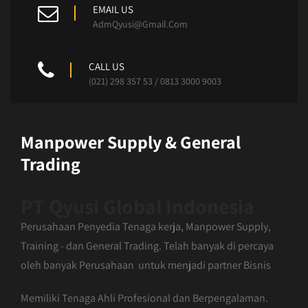
EMAIL US
AdmQyusi@Gmail.Com
CALL US
(021) 298 357 53 / 0813 3000 9003
Manpower Supply & General
Trading
PT Qyusi Global Indonesia
Perusahaan Penyedia Tenaga kerja, Manpower Supply,
Training - dan General Trading. Telah banyak di percaya
oleh banyak Perusahaan untuk menjadi partner Bisnis
Memiliki Tenaga Ahli Profesional dan Berpengalaman.