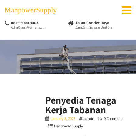
ManpowerSupply
0813 3000 9003
Jalan Condet Raya
AdmQyusi@Gmail.com
ZamZam Square Unit 5.a
Penyedia Tenaga
Kerja Tabanan
January 8, 2023
admin
0 Comment
Manpower Supply