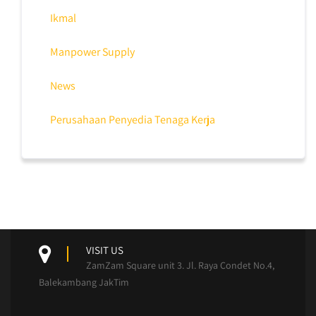
Ikmal
Manpower Supply
News
Perusahaan Penyedia Tenaga Kerja
VISIT US
ZamZam Square unit 3. Jl. Raya Condet No.4,
Balekambang JakTim