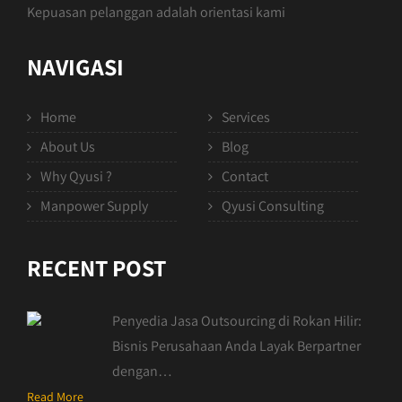
Kepuasan pelanggan adalah orientasi kami
NAVIGASI
Home
Services
About Us
Blog
Why Qyusi ?
Contact
Manpower Supply
Qyusi Consulting
RECENT POST
Penyedia Jasa Outsourcing di Rokan Hilir:
Bisnis Perusahaan Anda Layak Berpartner
dengan…
Read More