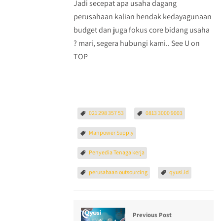
Jadi secepat apa usaha dagang
perusahaan kalian hendak kedayagunaan
budget dan juga fokus core bidang usaha
? mari, segera hubungi kami.. See U on
TOP
021 298 357 53
0813 3000 9003
Manpower Supply
Penyedia Tenaga kerja
perusahaan outsourcing
qyusi.id
Previous Post