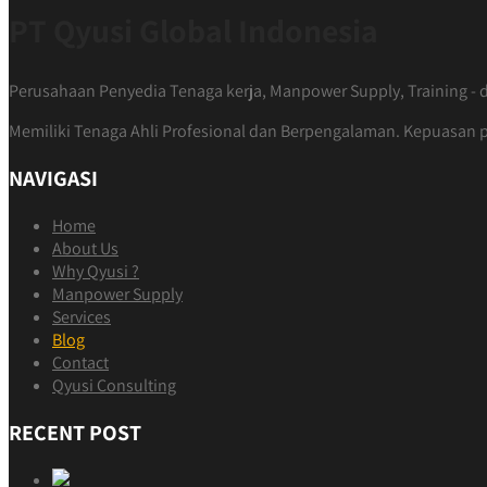
PT Qyusi Global Indonesia
Perusahaan Penyedia Tenaga kerja, Manpower Supply, Training - d
Memiliki Tenaga Ahli Profesional dan Berpengalaman. Kepuasan p
NAVIGASI
Home
About Us
Why Qyusi ?
Manpower Supply
Services
Blog
Contact
Qyusi Consulting
RECENT POST