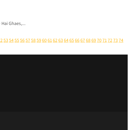
Hai Ghaes,...
52
53
54
55
56
57
58
59
60
61
62
63
64
65
66
67
68
69
70
71
72
73
74