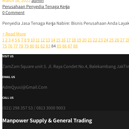
March 16, 2022
admin
Perusahaan Penyedia Tenaga Kerja
0 Comment
Penyedia Jasa Tenaga Kerja Nabire: Bisnis Perusahaan Anda Laya
+ Read More
1
2
3
4
5
6
7
8
9
10
11
12
13
14
15
16
17
18
19
20
21
22
23
24
25
26
27
2
75
76
77
78
79
80
81
82
83
84
85
86
87
88
VISIT US
ZamZam Square unit 3. Jl. Raya Condet No.4, Balekambang JakTi
EMAIL US
AdmQyusi@Gmail.Com
CALL US
(021) 298 357 53 / 0813 3000 9003
Manpower Supply & General Trading