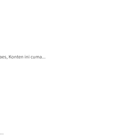
s, Konten ini cuma...
..