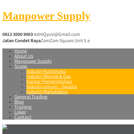
Manpower Supply
0813 3000 9003
AdmQyusi@Gmail.com
Jalan Condet Raya
ZamZam Square Unit 5.a
Home
About Us
Manpower Supply
Scope
Industri Konstruksi
Industri Minyak & Gas
Kantor Pemerintahan
Industri umum – Swasta
Industri Manufaktur
General Trading
Blog
Training
Loker
Contact