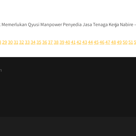
k Memerlukan Qyusi Manpower Penyedia Jasa Tenaga Kerja Nabire – 
8
29
30
31
32
33
34
35
36
37
38
39
40
41
42
43
44
45
46
47
48
49
50
51
m