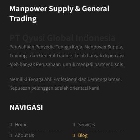
Manpower Supply & General
Trading
PT Qyusi Global Indonesia
Perusahaan Penyedia Tenaga kerja, Manpower Supply,
Training - dan General Trading. Telah banyak di percaya
oleh banyak Perusahaan untuk menjadi partner Bisnis
Memiliki Tenaga Ahli Profesional dan Berpengalaman.
Kepuasan pelanggan adalah orientasi kami
NAVIGASI
Home
Services
About Us
Blog