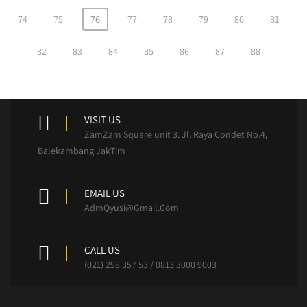
74
75
76
77
78
79
80
81
82
83
84
85
86
87
88
VISIT US
ZamZam Square unit 3. Jl. Raya Condet No.4,
Balekambang JakTim
EMAIL US
AdmQyusi@Gmail.Com
CALL US
(021) 298 357 53 / 0813 3000 9003