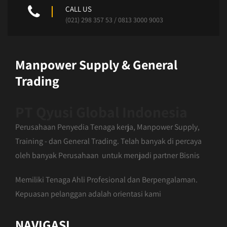
CALL US
(021) 298 357 53 / 0813 3000 9003
Manpower Supply & General
Trading
PT Qyusi Global Indonesia
Perusahaan Penyedia Tenaga kerja, Manpower Supply,
Training - dan General Trading. Telah banyak di percaya
oleh banyak Perusahaan untuk menjadi partner Bisnis
Memiliki Tenaga Ahli Profesional dan Berpengalaman.
Kepuasan pelanggan adalah orientasi kami
NAVIGASI