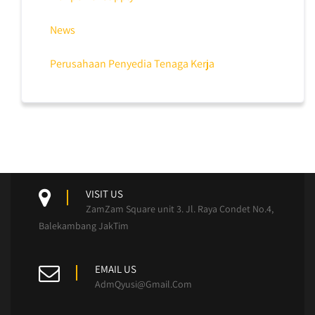
News
Perusahaan Penyedia Tenaga Kerja
VISIT US
ZamZam Square unit 3. Jl. Raya Condet No.4,
Balekambang JakTim
EMAIL US
AdmQyusi@Gmail.Com