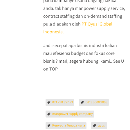
pada kampanye usaha dagang hakikat
anda. tak hanya manpower supply service,
contract staffing dan on-demand staffing
pula diadakan oleh
PT Qyusi Global
Indonesia.
Jadi secepat apa bisnis industri kalian
mau efesiensi budget dan fokus core
bisnis ? mari, segera hubungi kami.. See U
on TOP
021 298 357 53
0813 3000 9003
manpower supply company
Penyedia Tenaga kerja
qyusi