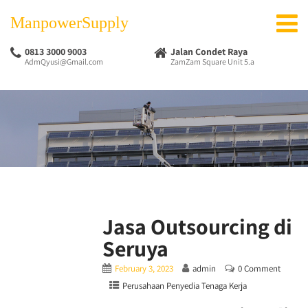
ManpowerSupply
0813 3000 9003
Jalan Condet Raya
AdmQyusi@Gmail.com
ZamZam Square Unit 5.a
Jasa Outsourcing di
Seruya
February 3, 2023
admin
0 Comment
Perusahaan Penyedia Tenaga Kerja