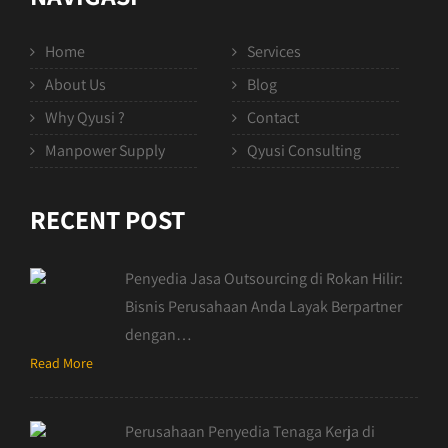
Home
Services
About Us
Blog
Why Qyusi ?
Contact
Manpower Supply
Qyusi Consulting
RECENT POST
Penyedia Jasa Outsourcing di Rokan Hilir:
Bisnis Perusahaan Anda Layak Berpartner
dengan…
Read More
Perusahaan Penyedia Tenaga Kerja di