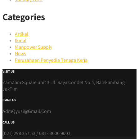
Categories
Artikel
Ikmal
Manpower Supply
News
Perusahaan Penyedia Tenaga Kerja
VISIT US
ZamZam Square unit 3. Jl. Raya Condet No.4, Balekambang
JakTim
EMAIL US
AdmQyusi@Gmail.Com
CALL US
(021) 298 357 53 / 0813 3000 9003