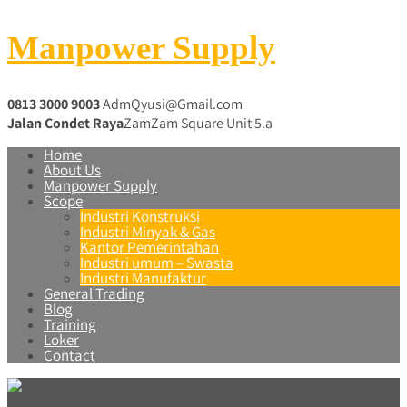
Manpower Supply
0813 3000 9003
AdmQyusi@Gmail.com
Jalan Condet Raya
ZamZam Square Unit 5.a
Home
About Us
Manpower Supply
Scope
Industri Konstruksi
Industri Minyak & Gas
Kantor Pemerintahan
Industri umum – Swasta
Industri Manufaktur
General Trading
Blog
Training
Loker
Contact