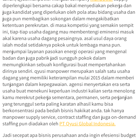
diperlengkapi bersama cakap bakal menyediakan pekerja dan
juga kandidat yang diperlukan oleh pola atau bidang usaha dan
juga pun membagikan sokongan dalam mengakibatkan
ketentuan perekrutan. di masa kompetisi yang semakin sempit
ini, tiap-tiap usaha dagang mau membentengi eminensi masuk
akal karena usaha dagang pesaingnya. asal usul daya orang
ialah modal setidaknya pokok untuk lembaga mana pun.
menjumpai layanan pasokan energi operasi yang mengenal
badan dan juga pabrik jadi sungguh pokok dalam
memungkinkan sebuah konfigurasi buat mempertahankan
dirinya sendiri. qyusi manpower merupakan salah satu usaha
dagang yang memiliki keterampilan mulai 2015 dalam memberi
tunjangan dalam kepegawaian. agensi menyertakan era serta
usaha buat menekuni keperluan industri kalian serta menolong
kamu merekrut pekerja sementara, permanen, serta perjanjian
yang terunggul serta paling karatan alhasil kamu bisa
berkonsentrasi pada bedah bisnis hakikat anda. tak hanya
manpower supply service, contract staffing dan juga on-demand
staffing pun diadakan oleh
PT Qyusi Global Indonesia.
Jadi secepat apa bisnis perusahaan anda ingin efesiensi budget