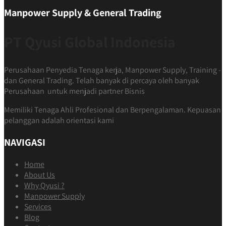
Manpower Supply & General Trading
PT Qyusi Global Indonesia
Perusahaan Penyedia Tenaga kerja, Manpower Supply, Training -
dan General Trading. Telah banyak di percaya oleh banyak
Perusahaan untuk menjadi partner Bisnis
Memiliki Tenaga Ahli Profesional dan Berpengalaman. Kepuasan
pelanggan adalah orientasi kami
NAVIGASI
Home
About Us
Why Qyusi ?
Manpower Supply
Services
Blog