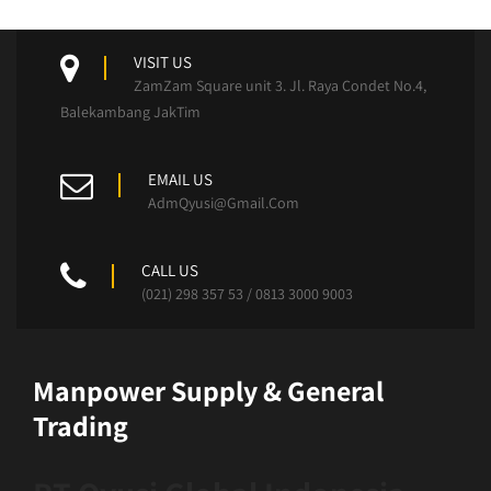
VISIT US
ZamZam Square unit 3. Jl. Raya Condet No.4,
Balekambang JakTim
EMAIL US
AdmQyusi@Gmail.Com
CALL US
(021) 298 357 53 / 0813 3000 9003
Manpower Supply & General
Trading