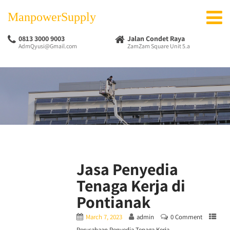
ManpowerSupply
0813 3000 9003
Jalan Condet Raya
AdmQyusi@Gmail.com
ZamZam Square Unit 5.a
Jasa Penyedia
Tenaga Kerja di
Pontianak
March 7, 2023
admin
0 Comment
Perusahaan Penyedia Tenaga Kerja