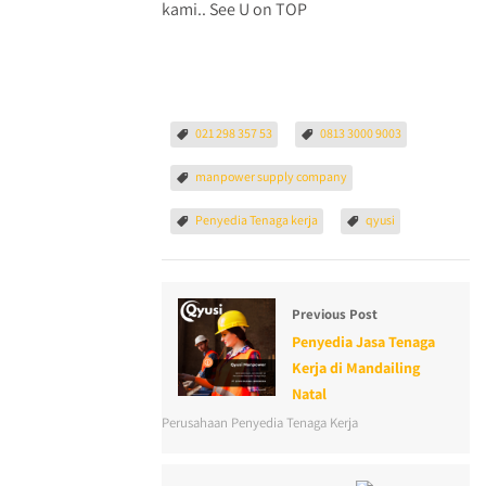
kami.. See U on TOP
021 298 357 53
0813 3000 9003
manpower supply company
Penyedia Tenaga kerja
qyusi
Previous Post
Penyedia Jasa Tenaga
Kerja di Mandailing
Natal
Perusahaan Penyedia Tenaga Kerja