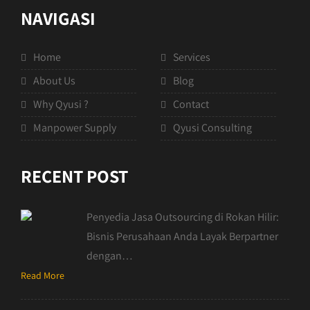
NAVIGASI
Home
Services
About Us
Blog
Why Qyusi ?
Contact
Manpower Supply
Qyusi Consulting
RECENT POST
Penyedia Jasa Outsourcing di Rokan Hilir:
Bisnis Perusahaan Anda Layak Berpartner
dengan…
Read More