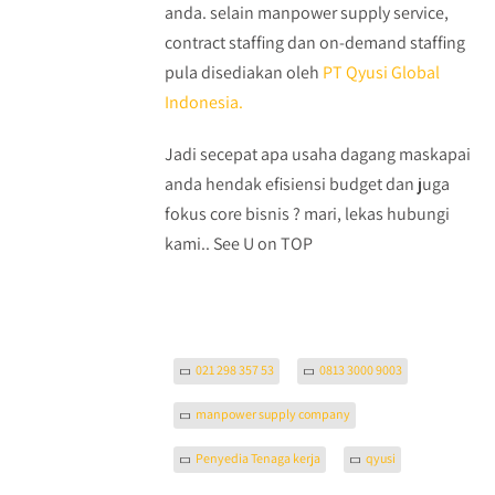
anda. selain manpower supply service,
contract staffing dan on-demand staffing
pula disediakan oleh
PT Qyusi Global
Indonesia.
Jadi secepat apa usaha dagang maskapai
anda hendak efisiensi budget dan juga
fokus core bisnis ? mari, lekas hubungi
kami.. See U on TOP
021 298 357 53
0813 3000 9003
manpower supply company
Penyedia Tenaga kerja
qyusi