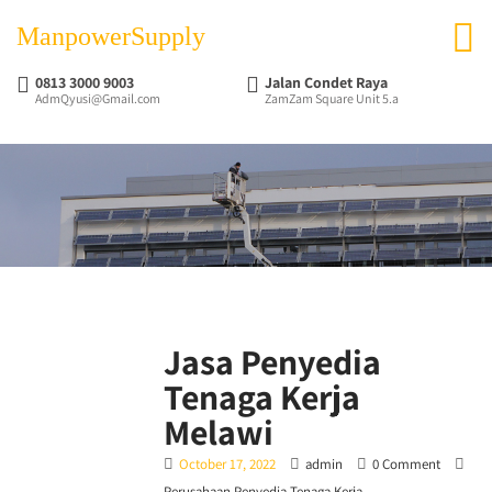
ManpowerSupply
0813 3000 9003
Jalan Condet Raya
AdmQyusi@Gmail.com
ZamZam Square Unit 5.a
Jasa Penyedia
Tenaga Kerja
Melawi
October 17, 2022
admin
0 Comment
Perusahaan Penyedia Tenaga Kerja