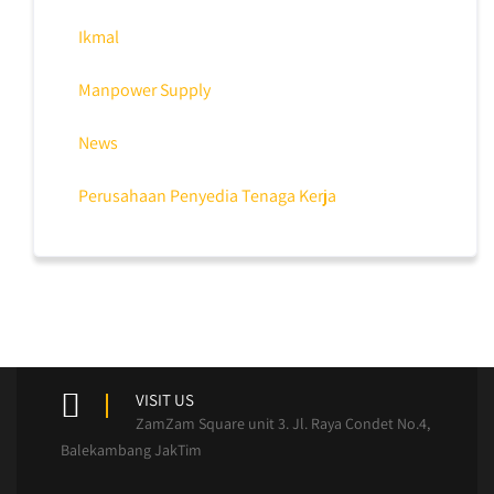
Ikmal
Manpower Supply
News
Perusahaan Penyedia Tenaga Kerja
VISIT US
ZamZam Square unit 3. Jl. Raya Condet No.4,
Balekambang JakTim