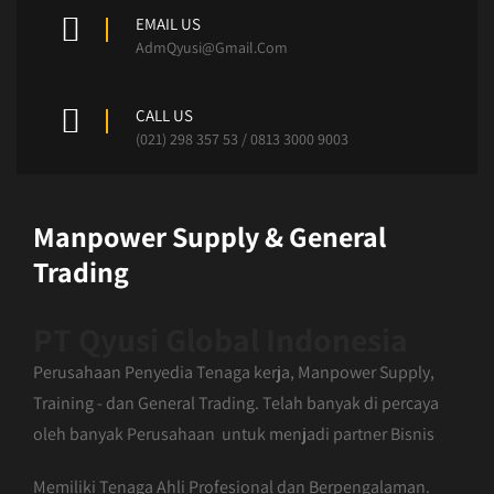
EMAIL US
AdmQyusi@Gmail.Com
CALL US
(021) 298 357 53 / 0813 3000 9003
Manpower Supply & General
Trading
PT Qyusi Global Indonesia
Perusahaan Penyedia Tenaga kerja, Manpower Supply,
Training - dan General Trading. Telah banyak di percaya
oleh banyak Perusahaan untuk menjadi partner Bisnis
Memiliki Tenaga Ahli Profesional dan Berpengalaman.