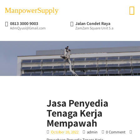
ManpowerSupply
0813 3000 9003
Jalan Condet Raya
AdmQyusi@Gmail.com
ZamZam Square Unit 5.a
Jasa Penyedia
Tenaga Kerja
Mempawah
October 10, 2022
admin
0 Comment
Perusahaan Penyedia Tenaga Kerja