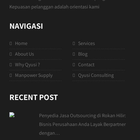
Kepuasan pelanggan adalah orientasi kami
NAVIGASI
Home
Services
About Us
Blog
Why Qyusi ?
Contact
Manpower Supply
Qyusi Consulting
RECENT POST
Penyedia Jasa Outsourcing di Rokan Hilir:
Bisnis Perusahaan Anda Layak Berpartner
dengan…