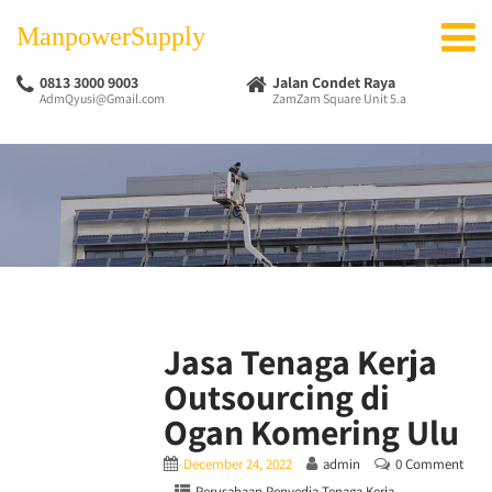
ManpowerSupply
0813 3000 9003
Jalan Condet Raya
AdmQyusi@Gmail.com
ZamZam Square Unit 5.a
Jasa Tenaga Kerja
Outsourcing di
Ogan Komering Ulu
December 24, 2022
admin
0 Comment
Perusahaan Penyedia Tenaga Kerja