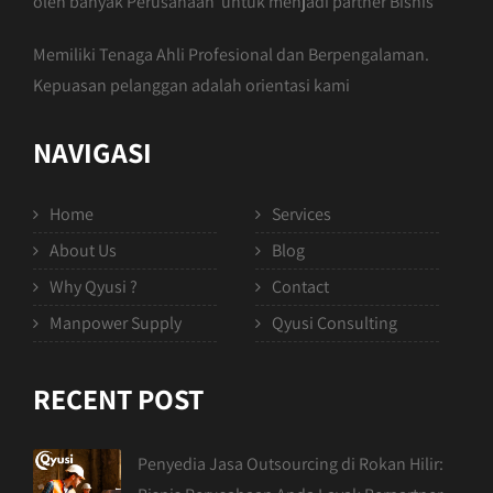
oleh banyak Perusahaan untuk menjadi partner Bisnis
Memiliki Tenaga Ahli Profesional dan Berpengalaman.
Kepuasan pelanggan adalah orientasi kami
NAVIGASI
Home
Services
About Us
Blog
Why Qyusi ?
Contact
Manpower Supply
Qyusi Consulting
RECENT POST
Penyedia Jasa Outsourcing di Rokan Hilir: