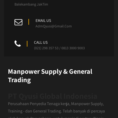
Balekambang JakTim
EMAIL US
AdmQyusi@Gmail.Com
CALL US
(021) 298 357 53 / 0813 3000 9003
Manpower Supply & General
Trading
PT Qyusi Global Indonesia
Perusahaan Penyedia Tenaga kerja, Manpower Supply,
Training - dan General Trading. Telah banyak di percaya