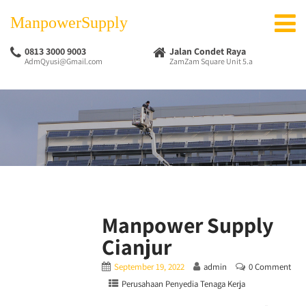
ManpowerSupply
0813 3000 9003
Jalan Condet Raya
AdmQyusi@Gmail.com
ZamZam Square Unit 5.a
Manpower Supply
Cianjur
September 19, 2022
admin
0 Comment
Perusahaan Penyedia Tenaga Kerja