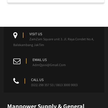
VISIT US
ZamZam Square unit 3. Jl. Raya Condet No.4,
Balekambang JakTim
EMAIL US
AdmQyusi@Gmail.Com
CALL US
(021) 298 357 53 / 0813 3000 9003
Manpower Supply & General