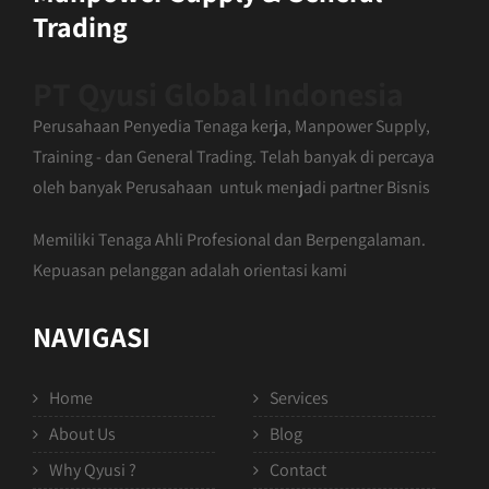
Trading
PT Qyusi Global Indonesia
Perusahaan Penyedia Tenaga kerja, Manpower Supply,
Training - dan General Trading. Telah banyak di percaya
oleh banyak Perusahaan untuk menjadi partner Bisnis
Memiliki Tenaga Ahli Profesional dan Berpengalaman.
Kepuasan pelanggan adalah orientasi kami
NAVIGASI
Home
Services
About Us
Blog
Why Qyusi ?
Contact