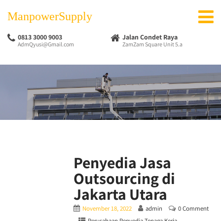
ManpowerSupply
0813 3000 9003
Jalan Condet Raya
AdmQyusi@Gmail.com
ZamZam Square Unit 5.a
Penyedia Jasa
Outsourcing di
Jakarta Utara
November 18, 2022
admin
0 Comment
Perusahaan Penyedia Tenaga Kerja