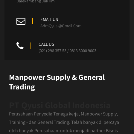
Balekambang JakTim
EMAIL US
AdmQyusi@Gmail.Com
CALL US
(021) 298 357 53 / 0813 3000 9003
Manpower Supply & General
Trading
PT Qyusi Global Indonesia
Perusahaan Penyedia Tenaga kerja, Manpower Supply,
Training - dan General Trading. Telah banyak di percaya
oleh banyak Perusahaan untuk menjadi partner Bisnis