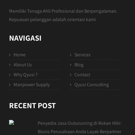
Memiliki Tenaga Ahli Profesional dan Berpengalaman.
Kepuasan pelanggan adalah orientasi kami
NAVIGASI
Home
Services
About Us
Blog
Why Qyusi ?
Contact
Manpower Supply
Qyusi Consulting
RECENT POST
Penyedia Jasa Outsourcing di Rokan Hilir:
Bisnis Perusahaan Anda Layak Berpartner