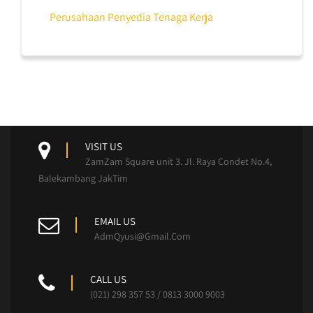
Perusahaan Penyedia Tenaga Kerja
VISIT US
ZamZam Square unit 3. Jl. Raya Condet No.4,
Balekambang JakTim
EMAIL US
AdmQyusi@Gmail.Com
CALL US
(021) 298 357 53 / 0813 3000 9003