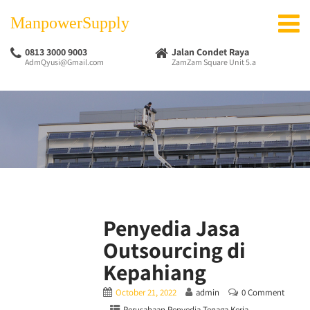
ManpowerSupply
0813 3000 9003
Jalan Condet Raya
AdmQyusi@Gmail.com
ZamZam Square Unit 5.a
Penyedia Jasa
Outsourcing di
Kepahiang
October 21, 2022
admin
0 Comment
Perusahaan Penyedia Tenaga Kerja