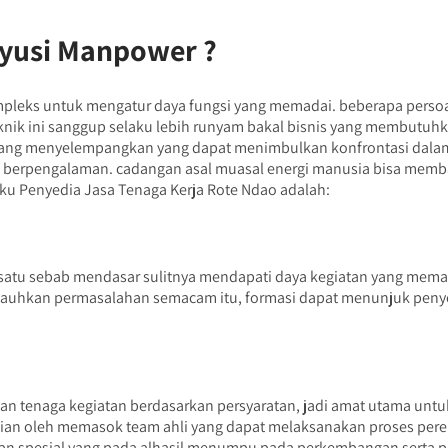
yusi Manpower ?
eks untuk mengatur daya fungsi yang memadai. beberapa persoala
knik ini sanggup selaku lebih runyam bakal bisnis yang membutuhk
yang menyelempangkan yang dapat menimbulkan konfrontasi dalam s
ta berpengalaman. cadangan asal muasal energi manusia bisa memb
u Penyedia Jasa Tenaga Kerja Rote Ndao adalah:
 satu sebab mendasar sulitnya mendapati daya kegiatan yang memad
jauhkan permasalahan semacam itu, formasi dapat menunjuk penye
 tenaga kegiatan berdasarkan persyaratan, jadi amat utama untuk
ian oleh memasok team ahli yang dapat melaksanakan proses perek
aikan spesial yang pada alhasil menumpu pada perkembangan serta 