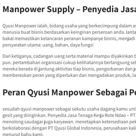
Manpower Supply – Penyedia Jasa
Qyusi Manpower ialah, bidang usaha yang berkecimpung dalam as
manusia buat bisnis berdasarkan keinginan perseroan anda. lantar
bakal memastikan kelancaran peranan kampanye bisnis, menjadi s
persyaratan utama: uang, bahan, daya fungsi
Dari ketiganya, cadangan uang serta material mampu diyakinkan 
pun. pertambahan organisasi cukup kelihatannya berlangsung sela
mereka berada di jantung aktivitas tiap bisnis, pengorbanan da
membereskan peran yang diperlukan dan mengadakan produk, la
Peran Qyusi Manpower Sebagai Pe
sesudah qyusi manpower sebagai sekutu usaha dagang kamu untuk
gesit yang diinginkan. Penyedia Jasa Tenaga Kerja Rote Ndao – PT 
menolong saudagar juga karyawan. menetapkan ketersediaan peke
berkolaborasi dengan PT Qyusi Global Indonesia, perusahaan ka
menurut bahu kami.