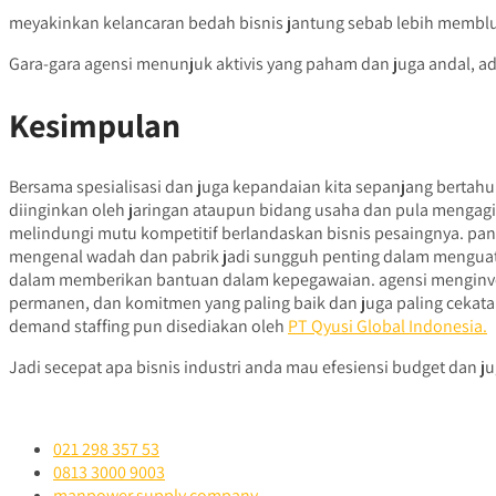
meyakinkan kelancaran bedah bisnis jantung sebab lebih memblu
Gara-gara agensi menunjuk aktivis yang paham dan juga andal, ad
Kesimpulan
Bersama spesialisasi dan juga kepandaian kita sepanjang bert
diinginkan oleh jaringan ataupun bidang usaha dan pula mengagih
melindungi mutu kompetitif berlandaskan bisnis pesaingnya. pa
mengenal wadah dan pabrik jadi sungguh penting dalam menguatka
dalam memberikan bantuan dalam kepegawaian. agensi menginves
permanen, dan komitmen yang paling baik dan juga paling cekatan 
demand staffing pun disediakan oleh
PT Qyusi Global Indonesia.
Jadi secepat apa bisnis industri anda mau efesiensi budget dan j
021 298 357 53
0813 3000 9003
manpower supply company