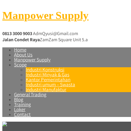
Manpower Supply
0813 3000 9003
AdmQyusi@Gmail.com
Jalan Condet Raya
ZamZam Square Unit 5.a
Home
About Us
Manpower Supply
Scope
Industri Konstruksi
Industri Minyak & Gas
Kantor Pemerintahan
Industri umum – Swasta
Industri Manufaktur
General Trading
Blog
Training
Loker
Contact