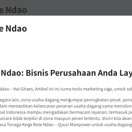
te Ndao
te Ndao
e Ndao: Bisnis Perusahaan Anda 
ao – Hai Ghaes, Artikel ini ini cuma tools marketing saja, untuk se
 negara lain, zona usaha dagang menjumpai peningkatan pesat. pen
alam memastikan kelancaran peranan usaha dagang sama menolong
obal Indonesia mampu mengadakan bermacam layanan, termasuk pel
ecara tidak terpikir di zona maupun peran tertentu. disini kita a
Jasa Tenaga Kerja Rote Ndao – Qyusi Manpower untuk usaha dagan