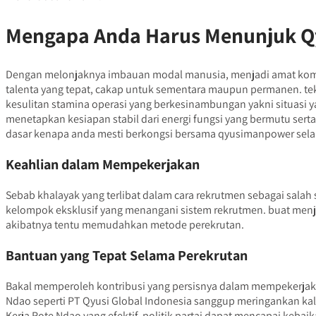
Mengapa Anda Harus Menunjuk Q
Dengan melonjaknya imbauan modal manusia, menjadi amat kompl
talenta yang tepat, cakap untuk sementara maupun permanen. te
kesulitan stamina operasi yang berkesinambungan yakni situasi 
menetapkan kesiapan stabil dari energi fungsi yang bermutu ser
dasar kenapa anda mesti berkongsi bersama qyusimanpower selak
Keahlian dalam Mempekerjakan
Sebab khalayak yang terlibat dalam cara rekrutmen sebagai salah
kelompok eksklusif yang menangani sistem rekrutmen. buat men
akibatnya tentu memudahkan metode perekrutan.
Bantuan yang Tepat Selama Perekrutan
Bakal memperoleh kontribusi yang persisnya dalam mempekerjakan
Ndao seperti PT Qyusi Global Indonesia sanggup meringankan kal
Kerja Rote Ndao yang efektif, politik partai dapat mencapai keb