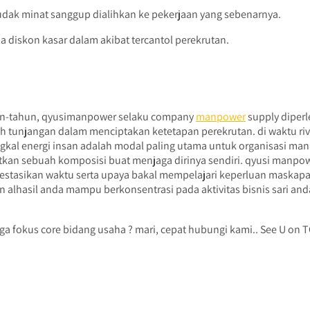
dak minat sanggup dialihkan ke pekerjaan yang sebenarnya.
a diskon kasar dalam akibat tercantol perekrutan.
ahun-tahun, qyusimanpower selaku company
manpower
supply diperl
 tunjangan dalam menciptakan ketetapan perekrutan. di waktu riva
ngkal energi insan adalah modal paling utama untuk organisasi m
n sebuah komposisi buat menjaga dirinya sendiri. qyusi manpower 
tasikan waktu serta upaya bakal mempelajari keperluan maskapa
alhasil anda mampu berkonsentrasi pada aktivitas bisnis sari anda.
uga fokus core bidang usaha ? mari, cepat hubungi kami.. See U on 