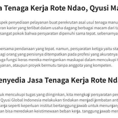
 Tenaga Kerja Rote Ndao, Qyusi 
pek penyediaan pelayanan buat perekrutan asal usul tenaga manu
an karier yang terlibat dalam usaha dagang berbagai macam dari ta
angat pokok bahwa persyaratan dipenuhi sama tepat. sebenarnya, s
bersama pendanaan yang tepat. namun, persyaratan ketiga yaitu s
gi orang yang persisnya ditempatkan pada profesi yang akuratnya 
n juga fungsi keras mereka meringankan maskapai dalam mencukupi
yanan, ataupun proyek bermutu tanpa anggota yang kompeten.
nyedia Jasa Tenaga Kerja Rote N
 mencukupi tugas yang diinginkan, kita mengkaji persyaratan pe
Qyusi Global Indonesia melakukan tindakan menjadi jembatan antara 
rja seperti keperluan institut bertanggung jawab untuk menunjan
lian bisa meredakan keistimewaan beban kerja. tanggung jawab me