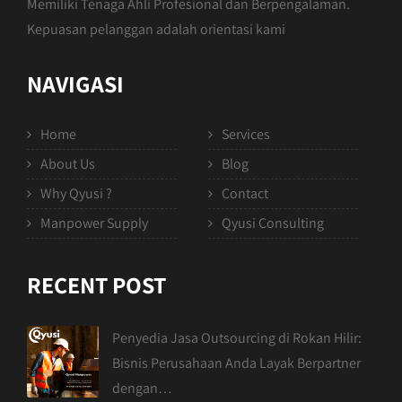
Memiliki Tenaga Ahli Profesional dan Berpengalaman.
Kepuasan pelanggan adalah orientasi kami
NAVIGASI
Home
Services
About Us
Blog
Why Qyusi ?
Contact
Manpower Supply
Qyusi Consulting
RECENT POST
Penyedia Jasa Outsourcing di Rokan Hilir:
Bisnis Perusahaan Anda Layak Berpartner
dengan…