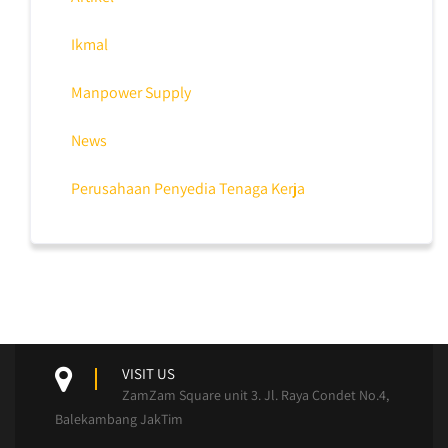
Ikmal
Manpower Supply
News
Perusahaan Penyedia Tenaga Kerja
VISIT US
ZamZam Square unit 3. Jl. Raya Condet No.4,
Balekambang JakTim