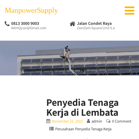
ManpowerSupply
0813 3000 9003
Jalan Condet Raya
AdmQyusi@Gmail.com
ZamZam Square Unit 5.a
Penyedia Tenaga
Kerja di Lembata
November 21, 2022
admin
0 Comment
Perusahaan Penyedia Tenaga Kerja