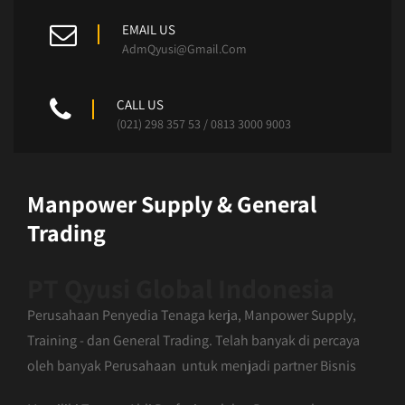
EMAIL US
AdmQyusi@Gmail.Com
CALL US
(021) 298 357 53 / 0813 3000 9003
Manpower Supply & General
Trading
PT Qyusi Global Indonesia
Perusahaan Penyedia Tenaga kerja, Manpower Supply,
Training - dan General Trading. Telah banyak di percaya
oleh banyak Perusahaan untuk menjadi partner Bisnis