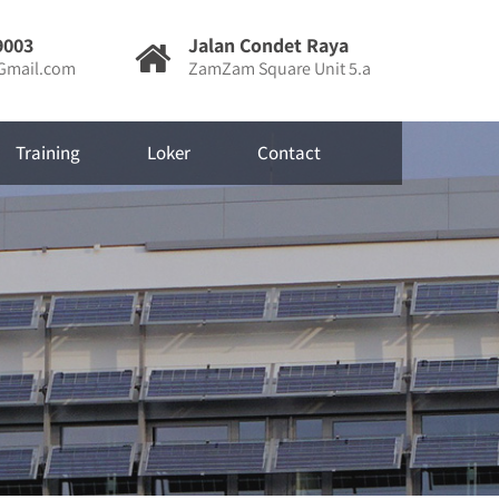
9003
Jalan Condet Raya
mail.com
ZamZam Square Unit 5.a
Training
Loker
Contact