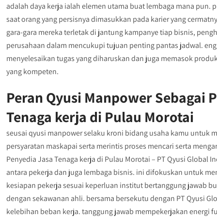
adalah daya kerja ialah elemen utama buat lembaga mana pun. p
saat orang yang persisnya dimasukkan pada karier yang cermatny
gara-gara mereka terletak di jantung kampanye tiap bisnis, pe
perusahaan dalam mencukupi tujuan penting pantas jadwal. en
menyelesaikan tugas yang diharuskan dan juga memasok produk, 
yang kompeten.
Peran Qyusi Manpower Sebagai P
Tenaga kerja di Pulau Morotai
seusai qyusi manpower selaku kroni bidang usaha kamu untuk m
persyaratan maskapai serta merintis proses mencari serta menga
Penyedia Jasa Tenaga kerja di Pulau Morotai – PT Qyusi Global 
antara pekerja dan juga lembaga bisnis. ini difokuskan untuk
kesiapan pekerja sesuai keperluan institut bertanggung jawab b
dengan sekawanan ahli. bersama bersekutu dengan PT Qyusi Glo
kelebihan beban kerja. tanggung jawab mempekerjakan energi fu