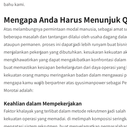
bahu kami.
Mengapa Anda Harus Menunjuk Q
Atas melambungnya permintaan modal manusia, sebagai amat su
beberapa masalah dan tantangan dilalui oleh usaha dagang dalam
ataupun permanen. proses ini dapat jadi lebih runyam buat bis
menjalankan pekerjaan yang dibutuhkan. kesukaran kekuatan akt
mengkhawatirkan yang dapat mengakibatkan konfrontasi dalam se
buat memastikan kesiapan berkelanjutan dari daya operasi yan
kekuatan orang mampu meringankan badan dalam mengawasi propo
mengapa kamu wajib berpartner atas qyusimanpower sebagai Per
Morotai adalah:
Keahlian dalam Mempekerjakan
Faktor khalayak yang terlibat dalam metode rekrutmen jadi sal
kekuatan operasi yang memadai. di melimpah komposisi seringkal
mengatasi sistem rekrutmen. buat menyelamatkan permasalahan 