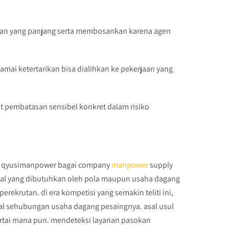
utan yang panjang serta membosankan karena agen
amai ketertarikan bisa dialihkan ke pekerjaan yang
hat pembatasan sensibel konkret dalam risiko
n, qyusimanpower bagai company
manpower
supply
kal yang dibutuhkan oleh pola maupun usaha dagang
krutan. di era kompetisi yang semakin teliti ini,
l sehubungan usaha dagang pesaingnya. asal usul
artai mana pun. mendeteksi layanan pasokan