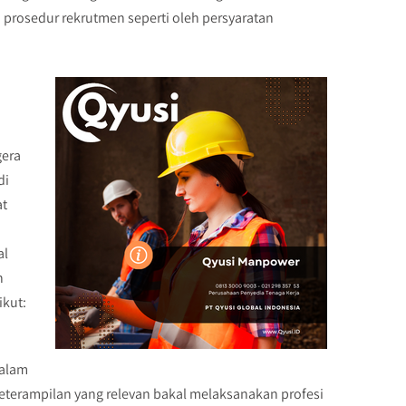
 prosedur rekrutmen seperti oleh persyaratan
gera
di
at
al
h
ikut:
dalam
keterampilan yang relevan bakal melaksanakan profesi