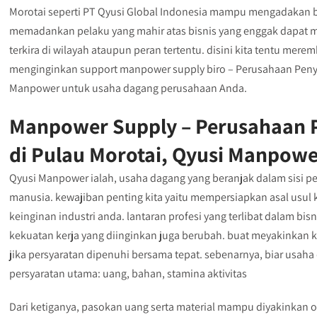
Morotai seperti PT Qyusi Global Indonesia mampu mengadakan b
memadankan pelaku yang mahir atas bisnis yang enggak dapat me
terkira di wilayah ataupun peran tertentu. disini kita tentu m
menginginkan support manpower supply biro – Perusahaan Penyed
Manpower untuk usaha dagang perusahaan Anda.
Manpower Supply – Perusahaan P
di Pulau Morotai, Qyusi Manpowe
Qyusi Manpower ialah, usaha dagang yang beranjak dalam sisi p
manusia. kewajiban penting kita yaitu mempersiapkan asal usul
keinginan industri anda. lantaran profesi yang terlibat dalam bi
kekuatan kerja yang diinginkan juga berubah. buat meyakinkan ke
jika persyaratan dipenuhi bersama tepat. sebenarnya, biar usaha d
persyaratan utama: uang, bahan, stamina aktivitas
Dari ketiganya, pasokan uang serta material mampu diyakinkan 