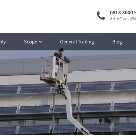
0813 3000 
AdmQyusi@G
ply
Scope
General Trading
Blog