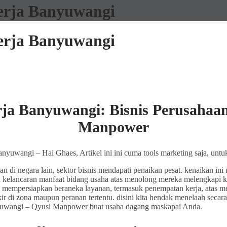
erja Banyuwangi
erja Banyuwangi
rja Banyuwangi: Bisnis Perusaha
Manpower
uwangi – Hai Ghaes, Artikel ini ini cuma tools marketing saja, untuk
 di negara lain, sektor bisnis mendapati penaikan pesat. kenaikan in
n kelancaran manfaat bidang usaha atas menolong mereka melengkapi k
mempersiapkan beraneka layanan, termasuk penempatan kerja, atas m
kir di zona maupun peranan tertentu. disini kita hendak menelaah sec
yuwangi – Qyusi Manpower buat usaha dagang maskapai Anda.