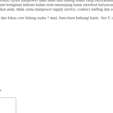
a sendiri. qyusi manpower ialah salah satu bidang usaha yang menyan
mi keinginan industri kalian serta menunjang kamu merekrut karyawan 
akikat anda. tidak cuma manpower supply service, contract staffing dan
t dan fokus core bidang usaha ? mari, buru-buru hubungi kami.. See U
*