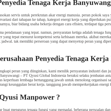
enyedia Tenaga Kerja Banyuwang
sokan servis untuk perekrutan akar energi manusia. peran pokok saya 
ervariasi dari tahapan ke tahap, kategori energi kerja yang diperlukan
narnya, biar bidang usaha bekerja dengan cara efisien, terdapat tiga per
ma pendanaan yang tepat. namun, persyaratan ketiga adalah tenaga fun
r yang tepat menurut kompetensi serta kebisaan mereka. akibat mereka 
 jadwal. tak memiliki perseroan yang dapat menyetop peran yang dip
erusahaan Penyedia Tenaga Kerja
gkapi peran yang diinginkan, kami menilik persyaratan industri dan 
yuwangi – PT Qyusi Global Indonesia beraksi selaku jembatan antara pr
s keperluan lembaga bertanggung jawab untuk menolong organisasi sa
i keunggulan berat kerja. tanggung jawab memperkerjakan energi keg
Qyusi Manpower ?
buat mengurus tenaga fungsi yang memadai. beberapa persoalan dan j