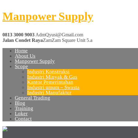
Manpower Supply
0813 3000 9003
AdmQyusi@Gmail.com
Jalan Condet Raya
ZamZam Square Unit 5.a
Home
About Us
Manpower Supply
Scope
Industri Konstruksi
Industri Minyak & Gas
Kantor Pemerintahan
Industri umum – Swasta
Industri Manufaktur
General Trading
Blog
Training
Loker
Contact