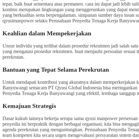
tepat, baik buat sementara atau permanen. cara ini dapat jadi lebih
kontinu merupakan lingkungan yang menggerunkan yang dapat mendatan
yang berkualitas serta berpengalaman. simpanan sumber daya insan s
qyusimanpower selaku Perusahaan Penyedia Tenaga Kerja Banyuwan
Keahlian dalam Mempekerjakan
Unsur individu yang terlibat dalam prosedur rekrutmen jadi salah sa
yang mengatasi prosedur rekrutmen. buat menjauhi persoalan sesuai i
perekrutan.
Bantuan yang Tepat Selama Perekrutan
Untuk mendapati kontribusi yang akuratnya dalam memperkerjakan kek
Banyuwangi semacam PT Qyusi Global Indonesia bisa meringankan k
Penyedia Tenaga Kerja Banyuwangi yang efektif, lembaga sanggup me
Kemajuan Strategis
Dasar kukuh lainnya bekerja serupa sama qyusi manpower perseroan p
penyedia ini berpraktik dengan berbagai organisasi, kita bisa mengag
agenda perekrutan yang menguntungkan. Perusahaan Penyedia Tenaga
team kompeten kita secara urgen mengevaluasi persyaratan sistem dan