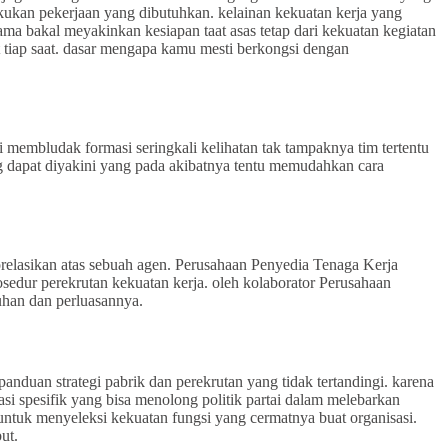
akukan pekerjaan yang dibutuhkan. kelainan kekuatan kerja yang
a bakal meyakinkan kesiapan taat asas tetap dari kekuatan kegiatan
 tiap saat. dasar mengapa kamu mesti berkongsi dengan
 membludak formasi seringkali kelihatan tak tampaknya tim tertentu
ang dapat diyakini yang pada akibatnya tentu memudahkan cara
relasikan atas sebuah agen. Perusahaan Penyedia Tenaga Kerja
ur perekrutan kekuatan kerja. oleh kolaborator Perusahaan
uhan dan perluasannya.
duan strategi pabrik dan perekrutan yang tidak tertandingi. karena
asi spesifik yang bisa menolong politik partai dalam melebarkan
tuk menyeleksi kekuatan fungsi yang cermatnya buat organisasi.
ut.