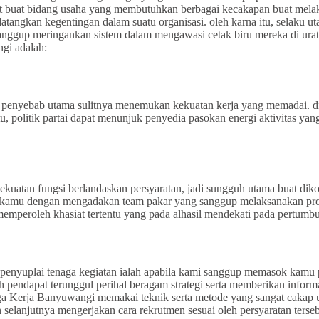
 sulit buat bidang usaha yang membutuhkan berbagai kecakapan buat mel
gkan kegentingan dalam suatu organisasi. oleh karna itu, selaku utam
anggup meringankan sistem dalam mengawasi cetak biru mereka di urat
gi adalah:
tu penyebab utama sulitnya menemukan kekuatan kerja yang memadai. di
tu, politik partai dapat menunjuk penyedia pasokan energi aktivitas y
uatan fungsi berlandaskan persyaratan, jadi sungguh utama buat diko
amu dengan mengadakan team pakar yang sanggup melaksanakan prosed
mperoleh khasiat tertentu yang pada alhasil mendekati pada pertumb
enyuplai tenaga kegiatan ialah apabila kami sanggup memasok kamu pan
ih pendapat terunggul perihal beragam strategi serta memberikan inform
 Kerja Banyuwangi memakai teknik serta metode yang sangat cakap un
 selanjutnya mengerjakan cara rekrutmen sesuai oleh persyaratan terseb