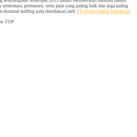
dang keterampilan semenjak 2015 dalam memberikan bantuan dalam
sementara, permanen, serta janji yang paling baik dan juga paling
 on-demand staffing pula disediakan oleh
PT Qyusi Global Indonesia.
 on TOP