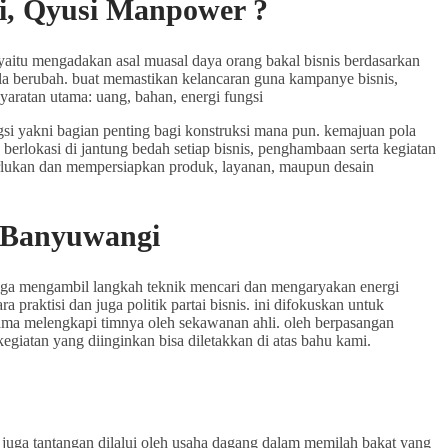
i, Qyusi Manpower ?
yaitu mengadakan asal muasal daya orang bakal bisnis berdasarkan
 pula berubah. buat memastikan kelancaran guna kampanye bisnis,
syaratan utama: uang, bahan, energi fungsi
gsi yakni bagian penting bagi konstruksi mana pun. kemajuan pola
berlokasi di jantung bedah setiap bisnis, penghambaan serta kegiatan
erlukan dan mempersiapkan produk, layanan, maupun desain
 Banyuwangi
juga mengambil langkah teknik mencari dan mengaryakan energi
aktisi dan juga politik partai bisnis. ini difokuskan untuk
ma melengkapi timnya oleh sekawanan ahli. oleh berpasangan
iatan yang diinginkan bisa diletakkan di atas bahu kami.
uga tantangan dilalui oleh usaha dagang dalam memilah bakat yang