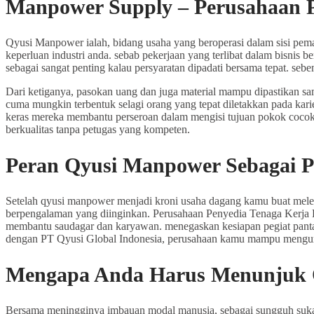
Manpower Supply – Perusahaan P
Qyusi Manpower ialah, bidang usaha yang beroperasi dalam sisi pema
keperluan industri anda. sebab pekerjaan yang terlibat dalam bisnis b
sebagai sangat penting kalau persyaratan dipadati bersama tepat. sebe
Dari ketiganya, pasokan uang dan juga material mampu dipastikan sa
cuma mungkin terbentuk selagi orang yang tepat diletakkan pada karie
keras mereka membantu perseroan dalam mengisi tujuan pokok cocok
berkualitas tanpa petugas yang kompeten.
Peran Qyusi Manpower Sebagai P
Setelah qyusi manpower menjadi kroni usaha dagang kamu buat melen
berpengalaman yang diinginkan. Perusahaan Penyedia Tenaga Kerja Ban
membantu saudagar dan karyawan. menegaskan kesiapan pegiat panta
dengan PT Qyusi Global Indonesia, perusahaan kamu mampu mengurang
Mengapa Anda Harus Menunjuk 
Bersama meningginya imbauan modal manusia, sebagai sungguh sukar 