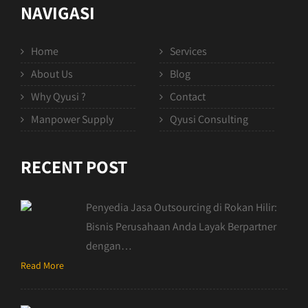
NAVIGASI
Home
Services
About Us
Blog
Why Qyusi ?
Contact
Manpower Supply
Qyusi Consulting
RECENT POST
Penyedia Jasa Outsourcing di Rokan Hilir:
Bisnis Perusahaan Anda Layak Berpartner
dengan…
Read More