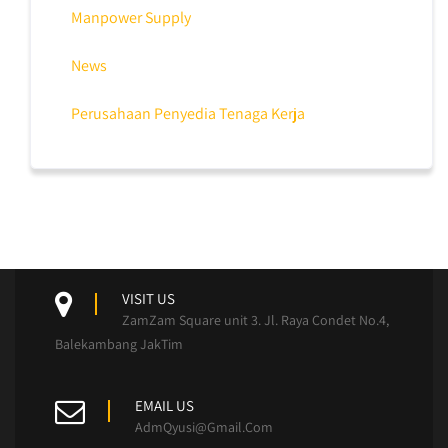
Manpower Supply
News
Perusahaan Penyedia Tenaga Kerja
VISIT US
ZamZam Square unit 3. Jl. Raya Condet No.4,
Balekambang JakTim
EMAIL US
AdmQyusi@Gmail.Com