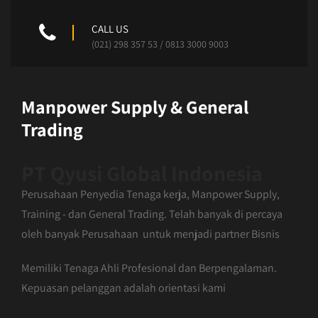
CALL US
(021) 298 357 53 / 0813 3000 9003
Manpower Supply & General
Trading
PT Qyusi Global Indonesia
Perusahaan Penyedia Tenaga kerja, Manpower Supply,
Training - dan General Trading. Telah banyak di percaya
oleh banyak Perusahaan untuk menjadi partner Bisnis
Memiliki Tenaga Ahli Profesional dan Berpengalaman.
Kepuasan pelanggan adalah orientasi kami