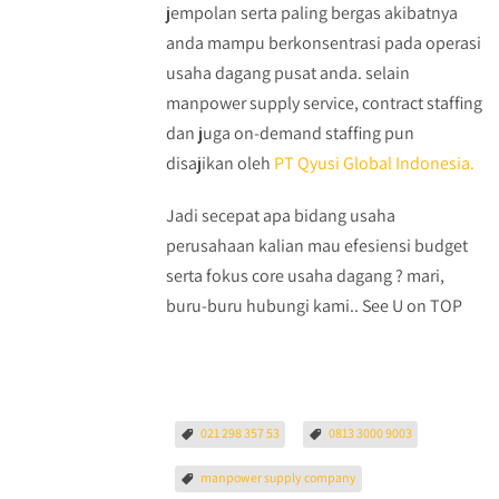
jempolan serta paling bergas akibatnya
anda mampu berkonsentrasi pada operasi
usaha dagang pusat anda. selain
manpower supply service, contract staffing
dan juga on-demand staffing pun
disajikan oleh
PT Qyusi Global Indonesia.
Jadi secepat apa bidang usaha
perusahaan kalian mau efesiensi budget
serta fokus core usaha dagang ? mari,
buru-buru hubungi kami.. See U on TOP
021 298 357 53
0813 3000 9003
manpower supply company