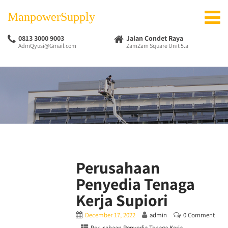
ManpowerSupply
0813 3000 9003
Jalan Condet Raya
AdmQyusi@Gmail.com
ZamZam Square Unit 5.a
Perusahaan
Penyedia Tenaga
Kerja Supiori
December 17, 2022
admin
0 Comment
Perusahaan Penyedia Tenaga Kerja