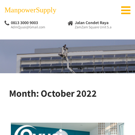
ManpowerSupply
0813 3000 9003
Jalan Condet Raya
AdmQyusi@Gmail.com
ZamZam Square Unit 5.a
Month:
October 2022