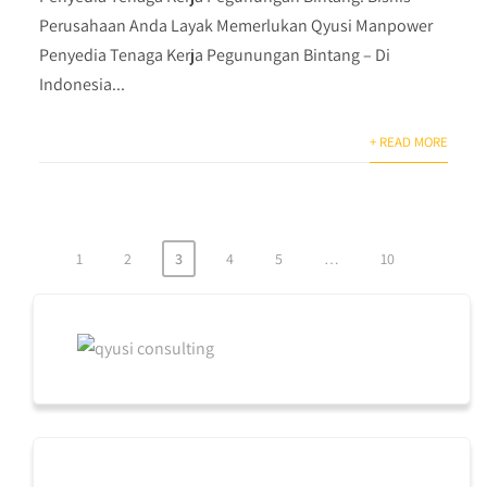
Perusahaan Anda Layak Memerlukan Qyusi Manpower
Penyedia Tenaga Kerja Pegunungan Bintang – Di
Indonesia...
+ READ MORE
1
2
3
4
5
…
10
Posts
pagination