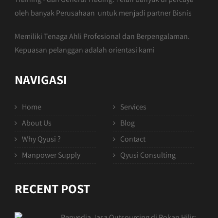
oleh banyak Perusahaan untuk menjadi partner Bisnis
Memiliki Tenaga Ahli Profesional dan Berpengalaman.
Kepuasan pelanggan adalah orientasi kami
NAVIGASI
Home
Services
About Us
Blog
Why Qyusi ?
Contact
Manpower Supply
Qyusi Consulting
RECENT POST
Penyedia Jasa Outsourcing di Rokan Hilir: