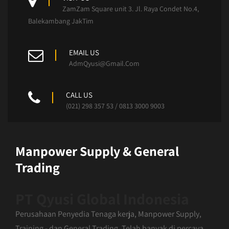
ZamZam Square unit 3. Jl. Raya Condet No.4,
Balekambang JakTim
EMAIL US
AdmQyusi@Gmail.Com
CALL US
(021) 298 357 53 / 0813 3000 9003
Manpower Supply & General
Trading
PT Qyusi Global Indonesia
Perusahaan Penyedia Tenaga kerja, Manpower Supply,
Training - dan General Trading. Telah banyak di percaya