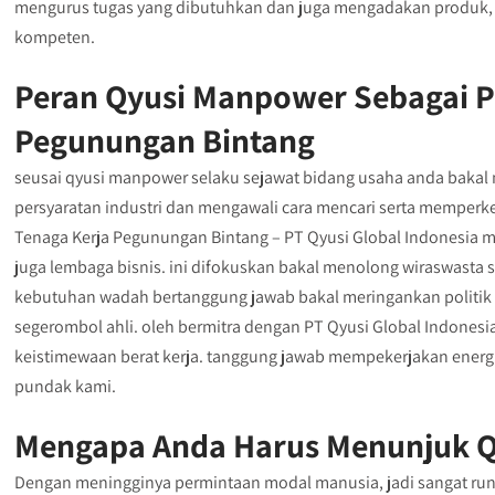
mengurus tugas yang dibutuhkan dan juga mengadakan produk, l
kompeten.
Peran Qyusi Manpower Sebagai P
Pegunungan Bintang
seusai qyusi manpower selaku sejawat bidang usaha anda bakal 
persyaratan industri dan mengawali cara mencari serta memperke
Tenaga Kerja Pegunungan Bintang – PT Qyusi Global Indonesia m
juga lembaga bisnis. ini difokuskan bakal menolong wiraswasta 
kebutuhan wadah bertanggung jawab bakal meringankan politik
segerombol ahli. oleh bermitra dengan PT Qyusi Global Indones
keistimewaan berat kerja. tanggung jawab mempekerjakan energi
pundak kami.
Mengapa Anda Harus Menunjuk Q
Dengan meningginya permintaan modal manusia, jadi sangat ru