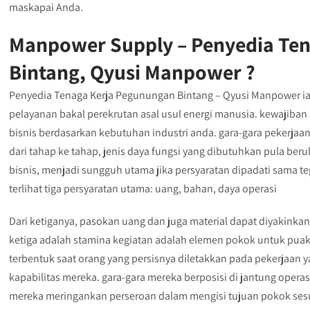
maskapai Anda.
Manpower Supply – Penyedia Te
Bintang, Qyusi Manpower ?
Penyedia Tenaga Kerja Pegunungan Bintang – Qyusi Manpower ial
pelayanan bakal perekrutan asal usul energi manusia. kewajiba
bisnis berdasarkan kebutuhan industri anda. gara-gara pekerjaa
dari tahap ke tahap, jenis daya fungsi yang dibutuhkan pula b
bisnis, menjadi sungguh utama jika persyaratan dipadati sama tep
terlihat tiga persyaratan utama: uang, bahan, daya operasi
Dari ketiganya, pasokan uang dan juga material dapat diyakink
ketiga adalah stamina kegiatan adalah elemen pokok untuk pu
terbentuk saat orang yang persisnya diletakkan pada pekerjaan 
kapabilitas mereka. gara-gara mereka berposisi di jantung operas
mereka meringankan perseroan dalam mengisi tujuan pokok sesu