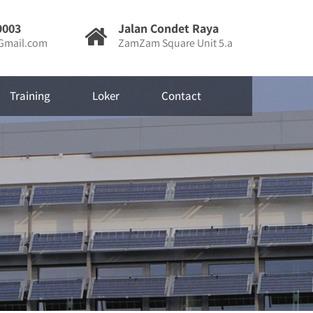
9003
Jalan Condet Raya
mail.com
ZamZam Square Unit 5.a
Training
Loker
Contact