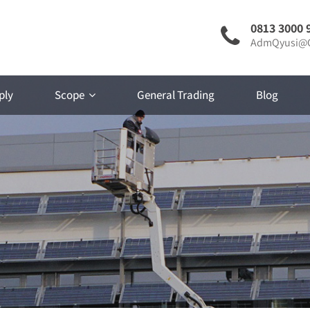
0813 3000 
AdmQyusi@G
ply
Scope
General Trading
Blog