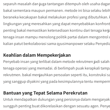
separuh masalah dan juga tantangan ditempuh oleh usaha dagan
bakal sementara maupun permanen. metode ini bisa selaku lebi
beraneka kecakapan bakal melakukan profesi yang dibutuhkan. k
lingkungan yang meresahkan yang dapat menyebabkan konfrontasi
penting bakal memastikan ketersediaan kontinu dari tenaga kerja
tenaga insan mampu menolong politik partai dalam mengontrol de
kalian patut berkolaborasi sama qyusimanpower selaku Penyedi
Keahlian dalam Mempekerjakan
Penyebab insan yang terlibat dalam metode rekrutmen jadi sal
tenaga operasi yang memadai. di berlimpah puak kerapkali tamp
rekrutmen. bakal menjauhkan persoalan seperti itu, konstruksi
yang sanggup diyakini yang pada kesimpulannya tentu memper
Bantuan yang Tepat Selama Perekrutan
Untuk mendapatkan dukungan yang persisnya dalam mengaryakan
sungguh penting buat dikorelasikan dengan sesuatu agen. Peny