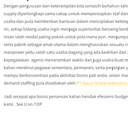
Dengan penjurusan dan keterampilan kita semasih bertahun-t
supply diperlengkapi sama cakap untuk mempersiapkan staf dan 
usaha dan pula memberikan bantuan dalam menciptakan ketetapan
ini, setiap bidang usaha ingin menjaga superioritas bersaing be
insan ialah modal paling pokok untuk pola mana pun. menjumpai
serta pabrik sebagai amat utama dalam mengharuskan sesuatu ins
manpower yaitu salah satu usaha dagang yang ada keahlian dar
kepegawaian. agensi menanamkan waktu dan juga usaha buat m
kalian merekrut pegawai sementara, permanen, serta perjanjian y
mampu berkonsentrasi pada aktivitas bisnis pati anda. selain man
demand staffing pula disediakan oleh
PT Qyusi Global Indonesia
Jadi secepat apa bisnis perseroan kalian hendak efesiensi budget
kami.. See U on TOP