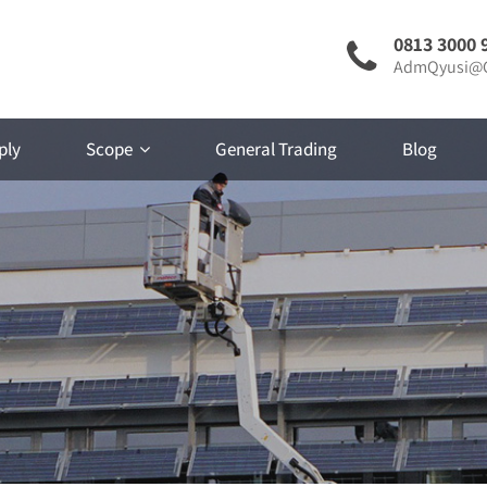
0813 3000 
AdmQyusi@G
ply
Scope
General Trading
Blog