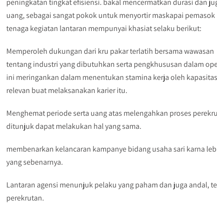
peningkatan tingkat efisiensi. bakal mencermatkan durasi dan ju
uang, sebagai sangat pokok untuk menyortir maskapai pemasok
tenaga kegiatan lantaran mempunyai khasiat selaku berikut:
Memperoleh dukungan dari kru pakar terlatih bersama wawasan
tentang industri yang dibutuhkan serta pengkhususan dalam ope
ini meringankan dalam menentukan stamina kerja oleh kapasita
relevan buat melaksanakan karier itu.
Menghemat periode serta uang atas melengahkan proses perekr
ditunjuk dapat melakukan hal yang sama.
membenarkan kelancaran kampanye bidang usaha sari karna lebi
yang sebenarnya.
Lantaran agensi menunjuk pelaku yang paham dan juga andal, terl
perekrutan.