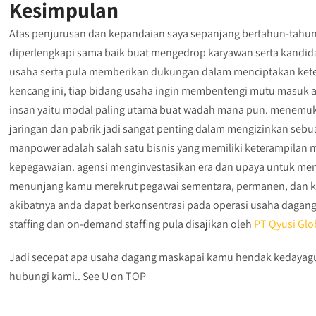
Kesimpulan
Atas penjurusan dan kepandaian saya sepanjang bertahun-tah
diperlengkapi sama baik buat mengedrop karyawan serta kandida
usaha serta pula memberikan dukungan dalam menciptakan keten
kencang ini, tiap bidang usaha ingin membentengi mutu masuk ak
insan yaitu modal paling utama buat wadah mana pun. menemuk
jaringan dan pabrik jadi sangat penting dalam mengizinkan sebu
manpower adalah salah satu bisnis yang memiliki keterampilan 
kepegawaian. agensi menginvestasikan era dan upaya untuk meng
menunjang kamu merekrut pegawai sementara, permanen, dan ko
akibatnya anda dapat berkonsentrasi pada operasi usaha dagang 
staffing dan on-demand staffing pula disajikan oleh
PT Qyusi Glo
Jadi secepat apa usaha dagang maskapai kamu hendak kedayaguna
hubungi kami.. See U on TOP