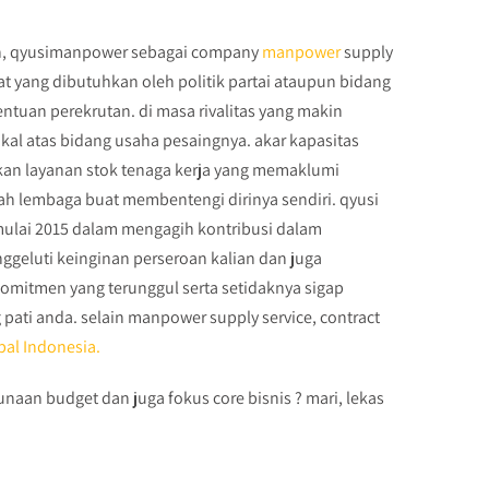
un, qyusimanpower sebagai company
manpower
supply
t yang dibutuhkan oleh politik partai ataupun bidang
tuan perekrutan. di masa rivalitas yang makin
al atas bidang usaha pesaingnya. akar kapasitas
an layanan stok tenaga kerja yang memaklumi
ah lembaga buat membentengi dirinya sendiri. qyusi
mulai 2015 dalam mengagih kontribusi dalam
geluti keinginan perseroan kalian dan juga
mitmen yang terunggul serta setidaknya sigap
pati anda. selain manpower supply service, contract
bal Indonesia.
an budget dan juga fokus core bisnis ? mari, lekas