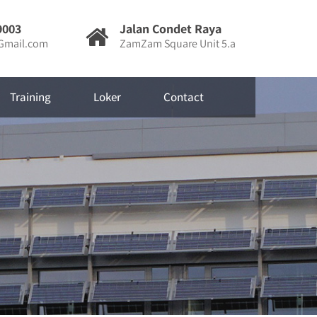
9003
Jalan Condet Raya
mail.com
ZamZam Square Unit 5.a
Training
Loker
Contact