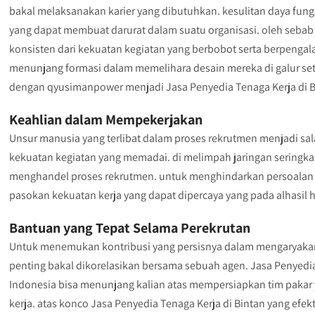
bakal melaksanakan karier yang dibutuhkan. kesulitan daya fu
yang dapat membuat darurat dalam suatu organisasi. oleh sebab
konsisten dari kekuatan kegiatan yang berbobot serta berpenga
menunjang formasi dalam memelihara desain mereka di galur set
dengan qyusimanpower menjadi Jasa Penyedia Tenaga Kerja di B
Keahlian dalam Mempekerjakan
Unsur manusia yang terlibat dalam proses rekrutmen menjadi sa
kekuatan kegiatan yang memadai. di melimpah jaringan seringk
menghandel proses rekrutmen. untuk menghindarkan persoalan 
pasokan kekuatan kerja yang dapat dipercaya yang pada alhasi
Bantuan yang Tepat Selama Perekrutan
Untuk menemukan kontribusi yang persisnya dalam mengaryakan e
penting bakal dikorelasikan bersama sebuah agen. Jasa Penyedia
Indonesia bisa menunjang kalian atas mempersiapkan tim pakar 
kerja. atas konco Jasa Penyedia Tenaga Kerja di Bintan yang efek