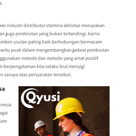
a.
er industri distributor stamina aktivitas merupakan
dan juga perekrutan yang bukan tertandingi. karna
 memberi usulan paling baik berhubungan bermacam
mbantu puak dalam mengembangkan jadwal perekrutan
nggunakan metode dan metode yang amat positif
im berpengalaman kita selaku biut menyigi
 serupa atas persyaratan tersebut.
sa
onesia
agai
alam