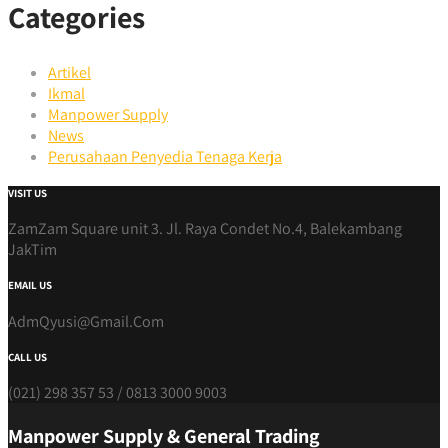
Categories
Artikel
Ikmal
Manpower Supply
News
Perusahaan Penyedia Tenaga Kerja
VISIT US
ZamZam Square unit 3. Jl. Raya Condet No.4, Balekambang
JakTim
EMAIL US
AdmQyusi@Gmail.Com
CALL US
(021) 298 357 53 / 0813 3000 9003
Manpower Supply & General Trading