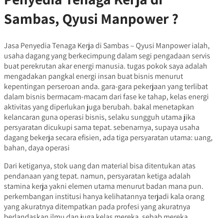
Sambas, Qyusi Manpower ?
Jasa Penyedia Tenaga Kerja di Sambas – Qyusi Manpower ialah,
usaha dagang yang berkecimpung dalam segi pengadaan servis
buat perekrutan akar energi manusia. tugas pokok saya adalah
mengadakan pangkal energi insan buat bisnis menurut
kepentingan perseroan anda. gara-gara pekerjaan yang terlibat
dalam bisnis bermacam-macam dari fase ke tahap, kelas energi
aktivitas yang diperlukan juga berubah. bakal menetapkan
kelancaran guna operasi bisnis, selaku sungguh utama jika
persyaratan dicukupi sama tepat. sebenarnya, supaya usaha
dagang bekerja secara efisien, ada tiga persyaratan utama: uang,
bahan, daya operasi
Dari ketiganya, stok uang dan material bisa ditentukan atas
pendanaan yang tepat. namun, persyaratan ketiga adalah
stamina kerja yakni elemen utama menurut badan mana pun.
perkembangan institusi hanya kelihatannya terjadi kala orang
yang akuratnya ditempatkan pada profesi yang akuratnya
berlandaskan ilmu dan juga kelas mereka. sebab mereka