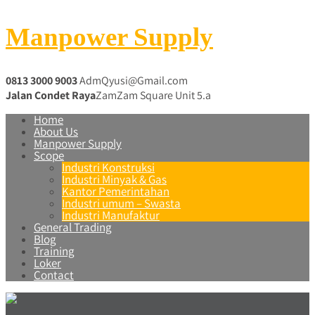
Manpower Supply
0813 3000 9003
AdmQyusi@Gmail.com
Jalan Condet Raya
ZamZam Square Unit 5.a
Home
About Us
Manpower Supply
Scope
Industri Konstruksi
Industri Minyak & Gas
Kantor Pemerintahan
Industri umum – Swasta
Industri Manufaktur
General Trading
Blog
Training
Loker
Contact