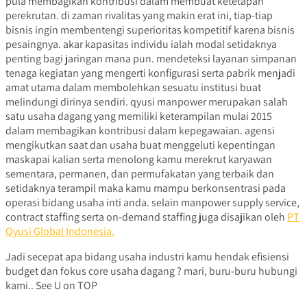
pula membagikan kontribusi dalam membuat ketetapan
perekrutan. di zaman rivalitas yang makin erat ini, tiap-tiap
bisnis ingin membentengi superioritas kompetitif karena bisnis
pesaingnya. akar kapasitas individu ialah modal setidaknya
penting bagi jaringan mana pun. mendeteksi layanan simpanan
tenaga kegiatan yang mengerti konfigurasi serta pabrik menjadi
amat utama dalam membolehkan sesuatu institusi buat
melindungi dirinya sendiri. qyusi manpower merupakan salah
satu usaha dagang yang memiliki keterampilan mulai 2015
dalam membagikan kontribusi dalam kepegawaian. agensi
mengikutkan saat dan usaha buat menggeluti kepentingan
maskapai kalian serta menolong kamu merekrut karyawan
sementara, permanen, dan permufakatan yang terbaik dan
setidaknya terampil maka kamu mampu berkonsentrasi pada
operasi bidang usaha inti anda. selain manpower supply service,
contract staffing serta on-demand staffing juga disajikan oleh
PT
Qyusi Global Indonesia.
Jadi secepat apa bidang usaha industri kamu hendak efisiensi
budget dan fokus core usaha dagang ? mari, buru-buru hubungi
kami.. See U on TOP