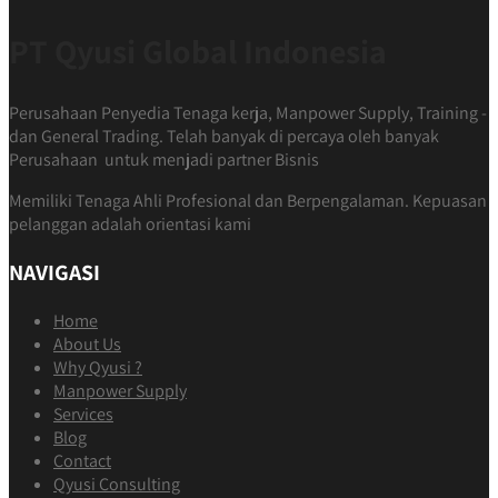
PT Qyusi Global Indonesia
Perusahaan Penyedia Tenaga kerja, Manpower Supply, Training -
dan General Trading. Telah banyak di percaya oleh banyak
Perusahaan untuk menjadi partner Bisnis
Memiliki Tenaga Ahli Profesional dan Berpengalaman. Kepuasan
pelanggan adalah orientasi kami
NAVIGASI
Home
About Us
Why Qyusi ?
Manpower Supply
Services
Blog
Contact
Qyusi Consulting