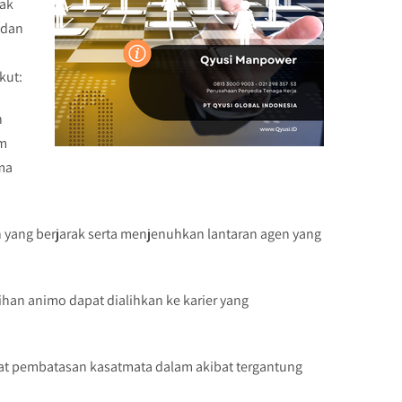
dak
 dan
kut:
n
am
ama
 yang berjarak serta menjenuhkan lantaran agen yang
ihan animo dapat dialihkan ke karier yang
ihat pembatasan kasatmata dalam akibat tergantung