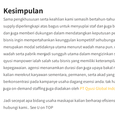
Kesimpulan
Sama pengkhususan serta keahlian kami semasih bertahun-tah
supply diperlengkapi atas bagus untuk menyuplai staf dan juga 
dan juga memberi dukungan dalam mendatangkan keputusan perekr
bisnis ingin mempertahankan keunggulan kompetitif sehubungan 
merupakan modal setidaknya utama menurut wadah mana pun. 
wadah serta pabrik menjadi sungguh utama dalam mengizinkan s
qyusi manpower ialah salah satu bisnis yang memiliki keterampi
kepegawaian. agensi menanamkan durasi dan juga upaya bakal m
kalian merekrut karyawan sementara, permanen, serta akad yang
berkonsentrasi pada kampanye usaha dagang esensi anda. tak ha
juga on-demand staffing juga diadakan oleh
PT Qyusi Global Ind
Jadi secepat apa bidang usaha maskapai kalian berharap efisiensi
hubungi kami.. See U on TOP