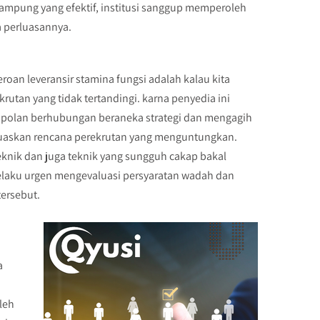
Lampung yang efektif, institusi sanggup memperoleh
a perluasannya.
oan leveransir stamina fungsi adalah kalau kita
utan yang tidak tertandingi. karna penyedia ini
empolan berhubungan beraneka strategi dan mengagih
eluaskan rencana perekrutan yang menguntungkan.
nik dan juga teknik yang sungguh cakap bakal
 selaku urgen mengevaluasi persyaratan wadah dan
tersebut.
a
leh