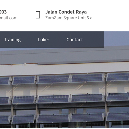
003
Jalan Condet Raya
mail.com
ZamZam Square Unit 5.a
Training
Loker
Contact