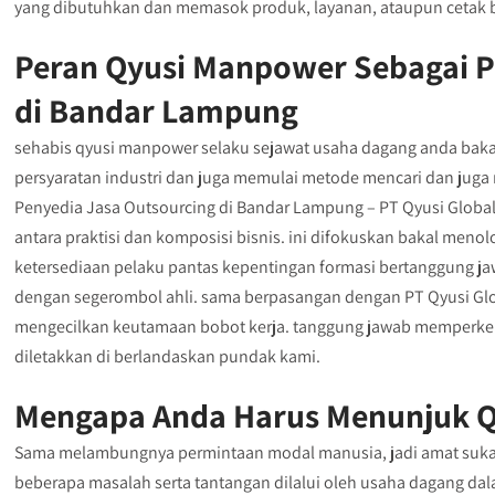
yang dibutuhkan dan memasok produk, layanan, ataupun cetak b
Peran Qyusi Manpower Sebagai P
di Bandar Lampung
sehabis qyusi manpower selaku sejawat usaha dagang anda baka
persyaratan industri dan juga memulai metode mencari dan juga
Penyedia Jasa Outsourcing di Bandar Lampung – PT Qyusi Globa
antara praktisi dan komposisi bisnis. ini difokuskan bakal me
ketersediaan pelaku pantas kepentingan formasi bertanggung 
dengan segerombol ahli. sama berpasangan dengan PT Qyusi Gl
mengecilkan keutamaan bobot kerja. tanggung jawab memperkerj
diletakkan di berlandaskan pundak kami.
Mengapa Anda Harus Menunjuk Q
Sama melambungnya permintaan modal manusia, jadi amat sukar 
beberapa masalah serta tantangan dilalui oleh usaha dagang dal