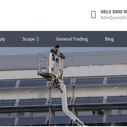
0813 3000 9
AdmQyusi@G
ply
Scope
General Trading
Blog