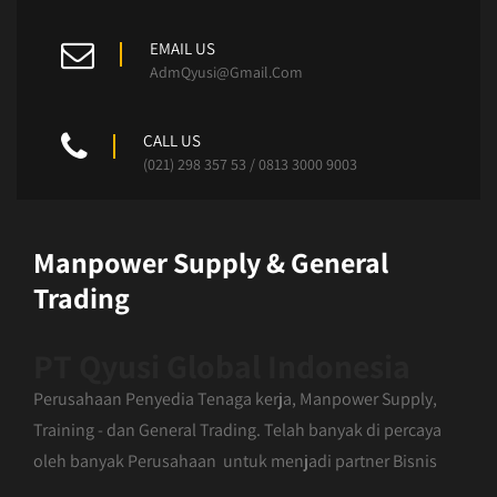
EMAIL US
AdmQyusi@Gmail.Com
CALL US
(021) 298 357 53 / 0813 3000 9003
Manpower Supply & General
Trading
PT Qyusi Global Indonesia
Perusahaan Penyedia Tenaga kerja, Manpower Supply,
Training - dan General Trading. Telah banyak di percaya
oleh banyak Perusahaan untuk menjadi partner Bisnis