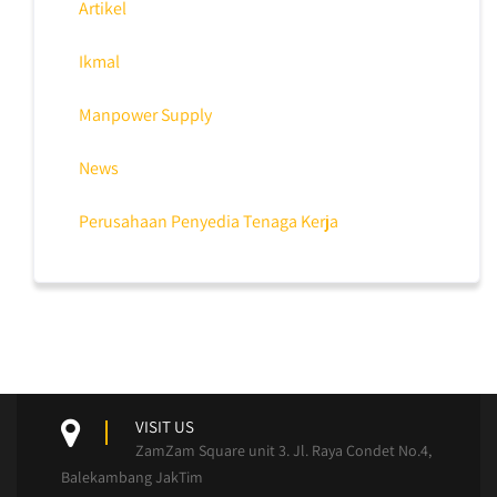
Artikel
Ikmal
Manpower Supply
News
Perusahaan Penyedia Tenaga Kerja
VISIT US
ZamZam Square unit 3. Jl. Raya Condet No.4,
Balekambang JakTim