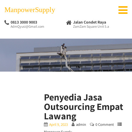
ManpowerSupply
0813 3000 9003
Jalan Condet Raya
AdmQyusi@Gmail.com
ZamZam Square Unit 5.a
Penyedia Jasa
Outsourcing Empat
Lawang
April 9, 2023
admin
0 Comment
Manpower Supply