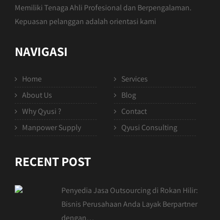
Memiliki Tenaga Ahli Profesional dan Berpengalaman.
Kepuasan pelanggan adalah orientasi kami
NAVIGASI
Home
Services
About Us
Blog
Why Qyusi ?
Contact
Manpower Supply
Qyusi Consulting
RECENT POST
Penyedia Jasa Outsourcing di Rokan Hilir:
Bisnis Perusahaan Anda Layak Berpartner
dengan…