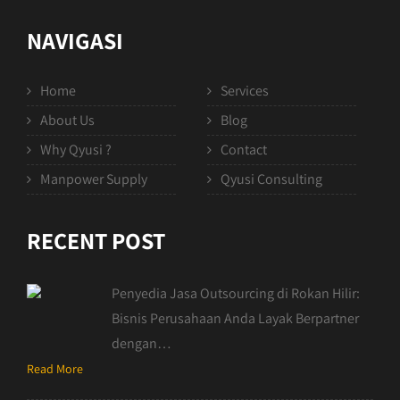
NAVIGASI
Home
Services
About Us
Blog
Why Qyusi ?
Contact
Manpower Supply
Qyusi Consulting
RECENT POST
Penyedia Jasa Outsourcing di Rokan Hilir:
Bisnis Perusahaan Anda Layak Berpartner
dengan…
Read More