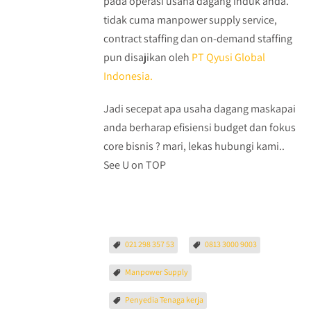
pada operasi usaha dagang induk anda.
tidak cuma manpower supply service,
contract staffing dan on-demand staffing
pun disajikan oleh
PT Qyusi Global
Indonesia.
Jadi secepat apa usaha dagang maskapai
anda berharap efisiensi budget dan fokus
core bisnis ? mari, lekas hubungi kami..
See U on TOP
021 298 357 53
0813 3000 9003
Manpower Supply
Penyedia Tenaga kerja