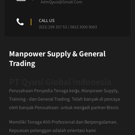
AdmQyusi@Gmail.Com
CALL US
(021) 298 357 53 / 0813 3000 9003
Manpower Supply & General
Trading
PT Qyusi Global Indonesia
Perusahaan Penyedia Tenaga kerja, Manpower Supply,
Training - dan General Trading. Telah banyak di percaya
oleh banyak Perusahaan untuk menjadi partner Bisnis
Memiliki Tenaga Ahli Profesional dan Berpengalaman.
Kepuasan pelanggan adalah orientasi kami