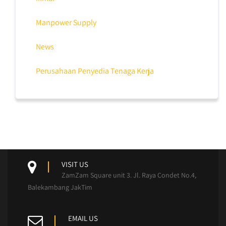
Manpower Supply
News
Perusahaan Penyedia Tenaga Kerja
VISIT US
ZamZam Square unit 3. Jl. Raya Condet No.4,
Balekambang JakTim
EMAIL US