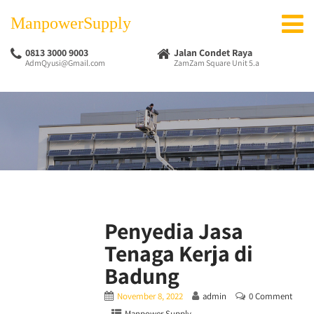
ManpowerSupply
0813 3000 9003
Jalan Condet Raya
AdmQyusi@Gmail.com
ZamZam Square Unit 5.a
Penyedia Jasa
Tenaga Kerja di
Badung
November 8, 2022
admin
0 Comment
Manpower Supply