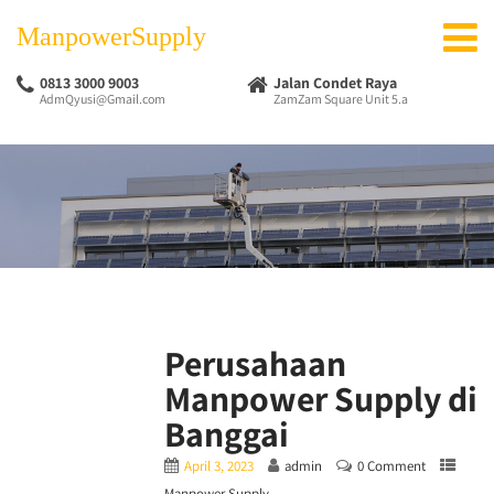
ManpowerSupply
0813 3000 9003
Jalan Condet Raya
AdmQyusi@Gmail.com
ZamZam Square Unit 5.a
Perusahaan
Manpower Supply di
Banggai
April 3, 2023
admin
0 Comment
Manpower Supply