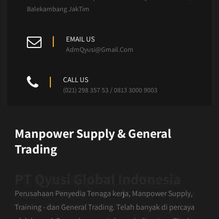
Balekambang JakTim
EMAIL US
AdmQyusi@Gmail.Com
CALL US
(021) 298 357 53 / 0813 3000 9003
Manpower Supply & General
Trading
PT Qyusi Global Indonesia
Perusahaan Penyedia Tenaga kerja, Manpower Supply,
Training - dan General Trading. Telah banyak di percaya