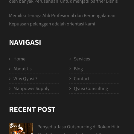
oleh banyak Perusahaan untuk menjadi partner Bisnis
Memiliki Tenaga Ahli Profesional dan Berpengalaman.
Kepuasan pelanggan adalah orientasi kami
NAVIGASI
Home
Services
About Us
Blog
Why Qyusi ?
Contact
Manpower Supply
Qyusi Consulting
RECENT POST
Penyedia Jasa Outsourcing di Rokan Hilir: