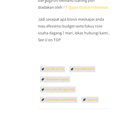
dan juga on-demand staffing pun
diadakan oleh
PT Qyusi Global Indonesia.
Jadi secepat apa bisnis maskapai anda
mau efesiensi budget serta fokus core
usaha dagang ? mari, lekas hubungi kami..
See U on TOP
021 298 357 53
0813 3000 9003
Manpower Supply
Penyedia Tenaga kerja
perusahaan outsourcing
qyusi.id