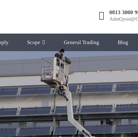
0813 3000 9
AdmQyusi@G
pply
Scope
General Trading
Blog