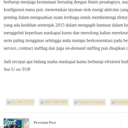
berharap menjaga keutamaan bersaing dengan bisnis pesaingnya. asa
konfigurasi mana pun. menemukan layanan stok energi aktivitas yan
penting dalam menguatkan suatu lembaga untuk membentengi dirinya 
yang ada keahlian semenjak 2015 dalam mengagih bantuan dalam k
menggeluti keperluan maskapai kamu dan menolong kalian merekrut p
serta paling trengginas sehingga anda mampu berkonsentrasi pada b
service, contract staffing dan juga on-demand staffing pun disajikan
Jadi secepat apa bidang usaha maskapai kamu berharap efesiensi budg
See U on TOP
021 298 357 53
0813 3000 9003
Manpower Supply
Penyedia
Previous Post