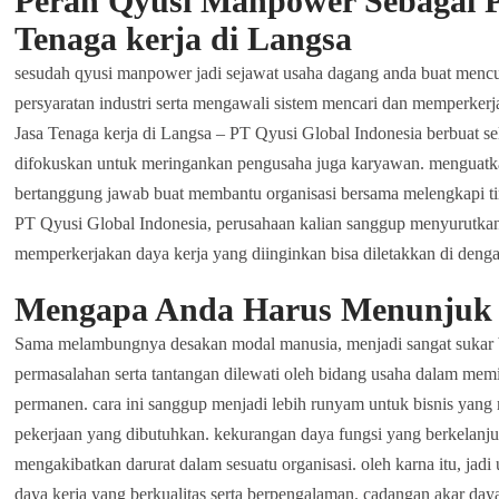
Peran Qyusi Manpower Sebagai P
Tenaga kerja di Langsa
sesudah qyusi manpower jadi sejawat usaha dagang anda buat mencu
persyaratan industri serta mengawali sistem mencari dan memperker
Jasa Tenaga kerja di Langsa – PT Qyusi Global Indonesia berbuat sel
difokuskan untuk meringankan pengusaha juga karyawan. menguatkan
bertanggung jawab buat membantu organisasi bersama melengkapi t
PT Qyusi Global Indonesia, perusahaan kalian sanggup menyurutkan 
memperkerjakan daya kerja yang diinginkan bisa diletakkan di deng
Mengapa Anda Harus Menunjuk 
Sama melambungnya desakan modal manusia, menjadi sangat sukar 
permasalahan serta tantangan dilewati oleh bidang usaha dalam memil
permanen. cara ini sanggup menjadi lebih runyam untuk bisnis yan
pekerjaan yang dibutuhkan. kekurangan daya fungsi yang berkela
mengakibatkan darurat dalam sesuatu organisasi. oleh karna itu, jad
daya kerja yang berkualitas serta berpengalaman. cadangan akar d