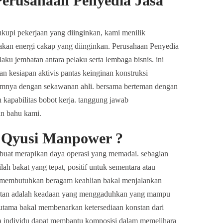
erusahaan Penyedia Jasa
kupi pekerjaan yang diinginkan, kami menilik
jakan energi cakap yang diinginkan. Perusahaan Penyedia
aku jembatan antara pelaku serta lembaga bisnis. ini
 kesiapan aktivis pantas keinginan konstruksi
imnya dengan sekawanan ahli. bersama berteman dengan
kapabilitas bobot kerja. tanggung jawab
an bahu kami.
Qyusi Manpower ?
buat merapikan daya operasi yang memadai. sebagian
ah bakat yang tepat, positif untuk sementara atau
g membutuhkan beragam keahlian bakal menjalankan
njutan adalah keadaan yang menggaduhkan yang mampu
i utama bakal membenarkan ketersediaan konstan dari
aya individu dapat membantu komposisi dalam memelihara