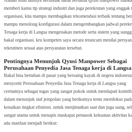
Alasan solid lainnya bertindak sama bersama qyusi manpower maskap
memberi kamu tip strategi industri dan juga perekrutan yang enggak 
organisasi, kita mampu membagikan rekomendasi terbaik tentang berb
mampu menolong konfigurasi dalam mengembangkan jadwal perekru
Tenaga kerja di Langsa mengenakan metode serta sistem yang sungg
bakal organisasi. kru kompeten saya secara terancam menilai persyara
rekrutmen sesuai atas persyaratan tersebut.
Pentingnya Menunjuk Qyusi Manpower Sebagai
Perusahaan Penyedia Jasa Tenaga kerja di Langsa
Bakal bisa bertahan di pasar yang bersaing kayak di negera indonesia
menyortir Perusahaan Penyedia Jasa Tenaga kerja di Langsa yang
cermatnya sebagai tugas yang sangat pokok untuk mendapati kontrib
dalam menunjuk staf jempolan yang berikutnya tentu memfokus pad
kenaikan tingkat efisiensi. untuk menjimatkan saat dan juga uang, se
sangat utama untuk menapis maskapai pemasok kekuatan aktivitas k
ada manfaat menjadi berikut: