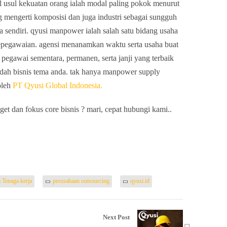
l usul kekuatan orang ialah modal paling pokok menurut
g mengerti komposisi dan juga industri sebagai sungguh
sendiri. qyusi manpower ialah salah satu bidang usaha
epegawaian. agensi menanamkan waktu serta usaha buat
egawai sementara, permanen, serta janji yang terbaik
edah bisnis tema anda. tak hanya manpower supply
 oleh
PT Qyusi Global Indonesia.
et dan fokus core bisnis ? mari, cepat hubungi kami..
 Tenaga kerja
perusahaan outsourcing
qyusi.id
Next Post