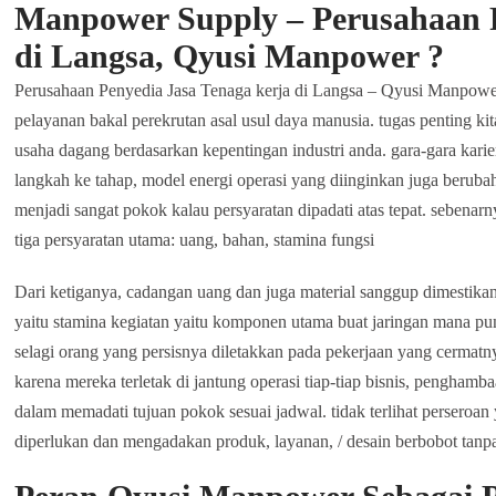
Manpower Supply – Perusahaan P
di Langsa, Qyusi Manpower ?
Perusahaan Penyedia Jasa Tenaga kerja di Langsa – Qyusi Manpower
pelayanan bakal perekrutan asal usul daya manusia. tugas penting k
usaha dagang berdasarkan kepentingan industri anda. gara-gara kari
langkah ke tahap, model energi operasi yang diinginkan juga berub
menjadi sangat pokok kalau persyaratan dipadati atas tepat. sebenarny
tiga persyaratan utama: uang, bahan, stamina fungsi
Dari ketiganya, cadangan uang dan juga material sanggup dimestikan
yaitu stamina kegiatan yaitu komponen utama buat jaringan mana pun.
selagi orang yang persisnya diletakkan pada pekerjaan yang cermatn
karena mereka terletak di jantung operasi tiap-tiap bisnis, pengha
dalam memadati tujuan pokok sesuai jadwal. tidak terlihat perser
diperlukan dan mengadakan produk, layanan, / desain berbobot tanp