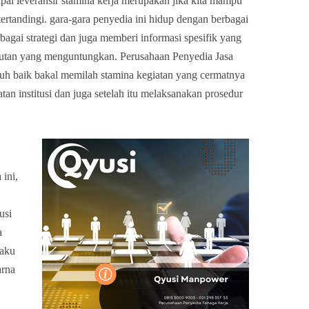
ai leveransir stamina kerja merupakan jika kita mampu
tertandingi. gara-gara penyedia ini hidup dengan berbagai
agai strategi dan juga memberi informasi spesifik yang
tan yang menguntungkan. Perusahaan Penyedia Jasa
uh baik bakal memilah stamina kegiatan yang cermatnya
tan institusi dan juga setelah itu melaksanakan prosedur
 ini,
usi
a
laku
arna