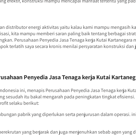
yang efektif, konstruksi mampu mencapai manfaat tertentu yang p
 distributor energi aktivitas yaitu kalau kami mampu mengasih ka
nisasi, kita mampu memberi saran paling baik tentang berbagai str
an. Perusahaan Penyedia Jasa Tenaga kerja Kutai Kartanegara me
pok terlatih saya secara kronis menilai persyaratan konstruksi d
sahaan Penyedia Jasa Tenaga kerja Kutai Kartaneg
 indonesia ini, menapis Perusahaan Penyedia Jasa Tenaga kerja Kut
 sesudah itu bakal mengarah pada peningkatan tingkat efisiensi. 
fit selaku berikut:
bungan pabrik yang diperlukan serta penjurusan dalam operasi. i
erekrutan yang berjarak dan juga menjenuhkan sebab agen yang di