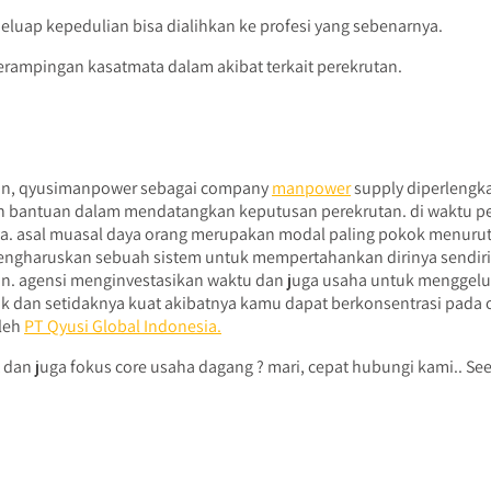
luap kepedulian bisa dialihkan ke profesi yang sebenarnya.
erampingan kasatmata dalam akibat terkait perekrutan.
hun, qyusimanpower sebagai company
manpower
supply diperlengk
bantuan dalam mendatangkan keputusan perekrutan. di waktu persa
 asal muasal daya orang merupakan modal paling pokok menurut 
ngharuskan sebuah sistem untuk mempertahankan dirinya sendiri. 
n. agensi menginvestasikan waktu dan juga usaha untuk menggelu
k dan setidaknya kuat akibatnya kamu dapat berkonsentrasi pada 
oleh
PT Qyusi Global Indonesia.
 dan juga fokus core usaha dagang ? mari, cepat hubungi kami.. Se