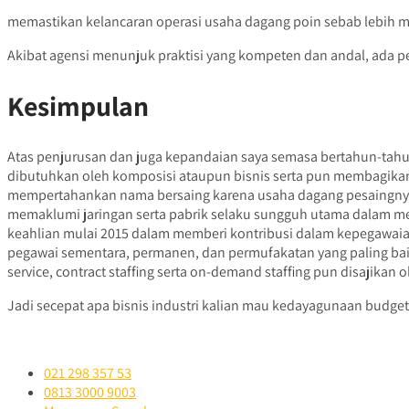
memastikan kelancaran operasi usaha dagang poin sebab lebih me
Akibat agensi menunjuk praktisi yang kompeten dan andal, ada p
Kesimpulan
Atas penjurusan dan juga kepandaian saya semasa bertahun-ta
dibutuhkan oleh komposisi ataupun bisnis serta pun membagikan 
mempertahankan nama bersaing karena usaha dagang pesaingnya.
memaklumi jaringan serta pabrik selaku sungguh utama dalam me
keahlian mulai 2015 dalam memberi kontribusi dalam kepegawaia
pegawai sementara, permanen, dan permufakatan yang paling bai
service, contract staffing serta on-demand staffing pun disajikan 
Jadi secepat apa bisnis industri kalian mau kedayagunaan budget
021 298 357 53
0813 3000 9003