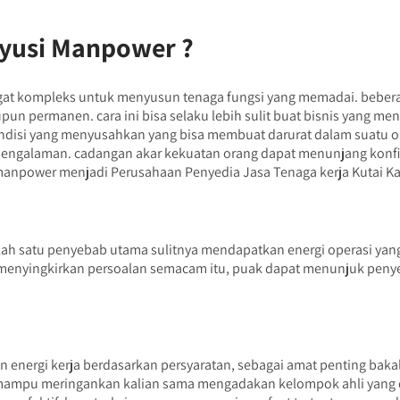
yusi Manpower ?
 kompleks untuk menyusun tenaga fungsi yang memadai. beberapa
un permanen. cara ini bisa selaku lebih sulit buat bisnis yang 
kondisi yang menyusahkan yang bisa membuat darurat dalam suatu o
erpengalaman. cadangan akar kekuatan orang dapat menunjang konfig
manpower menjadi Perusahaan Penyedia Jasa Tenaga kerja Kutai Ka
ah satu penyebab utama sulitnya mendapatkan energi operasi yang m
 menyingkirkan persoalan semacam itu, puak dapat menunjuk penyed
nergi kerja berdasarkan persyaratan, sebagai amat penting bakal 
a mampu meringankan kalian sama mengadakan kelompok ahli yang d