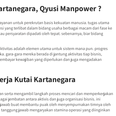
artanegara, Qyusi Manpower ?
layanan untuk perekrutan basis kekuatan manusia. tugas utama
i yang terlibat dalam bidang usaha berbagai macam dari fase ke
u persyaratan dipadati oleh tepat. sebenarnya, biar bidang
aktivitas adalah elemen utama untuk sistem mana pun. progres
. gara-gara mereka berada di jantung aktivitas tiap bisnis,
 membayar kewajiban yang diperlukan dan juga mengadakan
rja Kutai Kartanegara
roan serta mengambil langkah proses mencari dan memperkerjakan
ai jembatan antara aktivis dan juga organisasi bisnis. ini
g jawab buat membantu puak oleh menyempurnakan timnya oleh
. tanggung jawab mengaryakan stamina operasi yang diinginkan