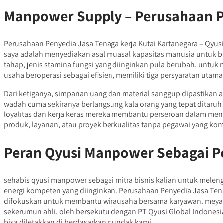
Manpower Supply – Perusahaan Pe
Perusahaan Penyedia Jasa Tenaga kerja Kutai Kartanegara – Qyus
saya adalah menyediakan asal muasal kapasitas manusia untuk bi
tahap, jenis stamina fungsi yang diinginkan pula berubah. untuk
usaha beroperasi sebagai efisien, memiliki tiga persyaratan utama
Dari ketiganya, simpanan uang dan material sanggup dipastikan a
wadah cuma sekiranya berlangsung kala orang yang tepat ditaruh p
loyalitas dan kerja keras mereka membantu perseroan dalam men
produk, layanan, atau proyek berkualitas tanpa pegawai yang ko
Peran Qyusi Manpower Sebagai Pe
sehabis qyusi manpower sebagai mitra bisnis kalian untuk melen
energi kompeten yang diinginkan. Perusahaan Penyedia Jasa Tenaga
difokuskan untuk membantu wirausaha bersama karyawan. meyak
sekerumun ahli. oleh bersekutu dengan PT Qyusi Global Indones
bisa diletakkan di berdasarkan pundak kami.