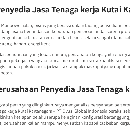
nyedia Jasa Tenaga kerja Kutai K
i Manpower ialah, bisnis yang beraksi dalam bidang penyediaan pe
dang usaha berlandaskan kebutuhan perseroan anda. karena profes
 menguatkan kelancaran guna bedah bisnis, selaku sangat utama kala
: uang, bahan, energi kerja
tas pendanaan yang tepat. namun, persyaratan ketiga yaitu energi 
ada pekerjaan yang akuratnya menurut ilmu serta kualifikasi mereka
gisi tujuan pokok cocok jadwal. tak tampak maskapai yang dapat
mpeten.
rusahaan Penyedia Jasa Tenaga ke
gkapi peran yang diinginkan, saya menganalisa persyaratan perse
 kerja Kutai Kartanegara – PT Qyusi Global Indonesia beraksi sebag
inkan kesiapan pelaku serupa keinginan konfigurasi bertanggun
ia, perusahaan kalian mampu menyusutkan kapabilitas beban kerja