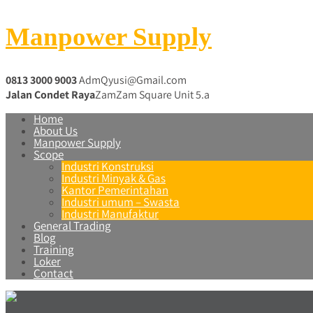
Manpower Supply
0813 3000 9003
AdmQyusi@Gmail.com
Jalan Condet Raya
ZamZam Square Unit 5.a
Home
About Us
Manpower Supply
Scope
Industri Konstruksi
Industri Minyak & Gas
Kantor Pemerintahan
Industri umum – Swasta
Industri Manufaktur
General Trading
Blog
Training
Loker
Contact